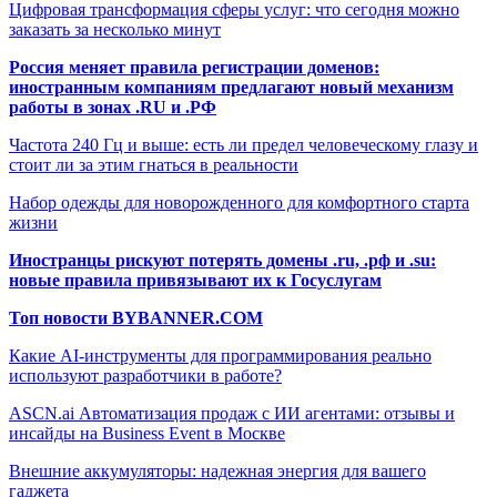
Цифровая трансформация сферы услуг: что сегодня можно
заказать за несколько минут
Россия меняет правила регистрации доменов:
иностранным компаниям предлагают новый механизм
работы в зонах .RU и .РФ
Частота 240 Гц и выше: есть ли предел человеческому глазу и
стоит ли за этим гнаться в реальности
Набор одежды для новорожденного для комфортного старта
жизни
Иностранцы рискуют потерять домены .ru, .рф и .su:
новые правила привязывают их к Госуслугам
Топ новости BYBANNER.COM
Какие AI-инструменты для программирования реально
используют разработчики в работе?
ASCN.ai Автоматизация продаж с ИИ агентами: отзывы и
инсайды на Business Event в Москве
Внешние аккумуляторы: надежная энергия для вашего
гаджета