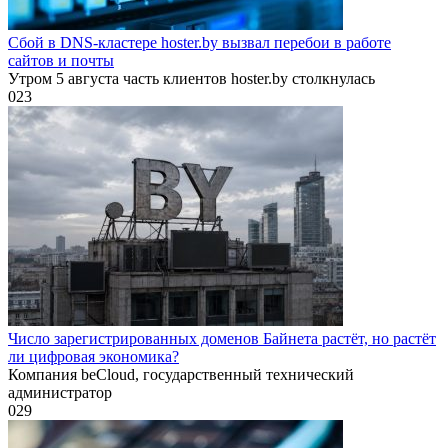
Сбой в DNS-кластере hoster.by вызвал перебои в работе
сайтов и почты
Утром 5 августа часть клиентов hoster.by столкнулась
0
23
Число зарегистрированных доменов Байнета растёт, но растёт
ли цифровая экономика?
Компания beCloud, государственный технический
администратор
0
29