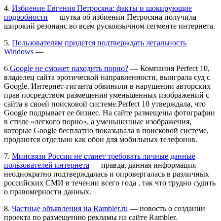
4.
Избиение Евгения Петросяна: факты и шокирующие
подробности
— шутка об избиении Петросяна получила
широкий резонанс во всем рускоязычном сегменте интернета.
5.
Пользователям придется подтверждать легальность
Windows
—
6.
Google не сможет находить порно?
— Компания Perfect 10,
владелец сайта эротической направленности, выиграла суд с
Google. Интернет-гиганта обвинили в нарушении авторских
прав посредством размещения уменьшенных изображений с
сайта в своей поисковой системе.Perfect 10 утверждала, что
Google подрывает ее бизнес. На сайте размещены фотографии
в стиле «легкого порно», а уменьшенные изображения,
которые Google бесплатно показывала в поисковой системе,
продаются отдельно как обои для мобильных телефонов.
7.
Минсвязи России не станет требовать личные данные
пользователей интернета
— правда, данная информация
неоднократно подтверждалась и опровергалась в различных
российских СМИ в течении всего года , так что трудно судить
о правомерности данных.
8.
Частные объявления на Rambler.ru
— новость о создании
проекта по размещению рекламы на сайте Rambler.