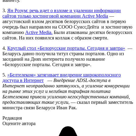
Байнету.
3.
Ян Розум: речь идет о взломе и удалении информации
сайтов только хостинговой компании Active Media
—
августовский взлом десятков белорусских сайтов в первую
очередь был направлен на СООО СуиссДейта и хостинговую
компанию
Active Media.
Были атакованы десятки белорусских
сайтов. На них появился коллаж с образом смерти.
4.
Круглый стол «Белорусские порталы. Сегодня и завтра»
—
Беларусь давно получила титул страны порталов. Одно из
заседаний на Днях интернета получило название
«Белорусские порталы. Сегодня и завтра».
5.
«Белтелеком» затягивает внедрение широкополосного
доступа в Интернет
—
Внедрение ADSL-доступа в
Интернет неоправданно затянулось, а усиление конкуренции
на рынке этих услуг и негибкая тарифная политика
Белтелекома привели усилению негосударственных компаний,
предоставляющих такие услуги
, — сказал первый заместитель
министра связи Беларуси Иван Рак.
Редакция
Оцените автора