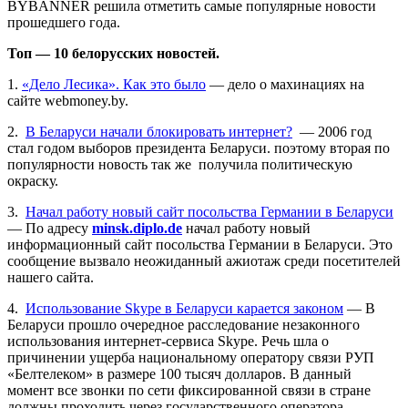
BYBANNER решила отметить самые популярные новости
прошедшего года.
Топ — 10 белорусских новостей.
1.
«Дело Лесика». Как это было
— дело о махинациях на
сайте webmoney.by.
2.
В Беларуси начали блокировать интернет?
— 2006 год
стал годом выборов президента Беларуси. поэтому вторая по
популярности новость так же получила политическую
окраску.
3.
Начал работу новый сайт посольства Германии в Беларуси
— По адресу
minsk.diplo.de
начал работу новый
информационный сайт посольства Германии в Беларуси. Это
сообщение вызвало неожиданный ажиотаж среди посетителей
нашего сайта.
4.
Использование Skype в Беларуси карается законом
— В
Беларуси прошло очередное расследование незаконного
использования интернет-сервиса Skype. Речь шла о
причинении ущерба национальному оператору связи РУП
«Белтелеком» в размере 100 тысяч долларов. В данный
момент все звонки по сети фиксированной связи в стране
должны проходить через государственного оператора,