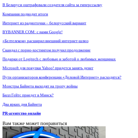
В Беларуси оштрафовали создателя сайта за гиперссылку
Компания подводит итоги
Интернет из радиоточки – белорусский вариант
BYBANNER.COM: c нами Google!
«Белтелеком» расширил внешний интернет-шлюз
Скандал с порно-хостингом получил продолжение
Подарки от Logitech с любовью и заботой о любимых женщинах
Microsoft для покупки Yahoo! придется занять денег
Пути организаторов конференции «Деловой Интернет» расходятся?
Монстры Байнета выходят на тропу войны
Билл Гейтс приедет в Минск?
Два ярких дня Байнета
PR-агентство онлайн
Вам также может понравиться