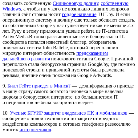
создавать собственную
Силиконовую долину
,
собственную
Windows
, а чтобы ни у кого не возникало лишних вопросов
главный сайт страны носит
гордое название
TUT.by. И если
операционную систему и долину еще только обещают создать,
то собственный Google у нас существует никак не меньше 2-х
лет. Руку к этому приложили ушлые ребята из IT-агентства
ActiveMedia.В тонко расставленные сети белорусского IT-
сообщества попался известный блоггер, обозреватель
поисковых систем John Battelle, который переполошил
мировую интернет-общественость
предсказанием
дальнейшего развития
поискового гиганта Google. Причиной
переполоха стала белорусская страница Google.by, где помимо
поисковой строки и привычной пустоты была размещена
реклама, внешне очень похожая на Google Adwords.
9.
Билл Гейтс приедет в Минск?
— дезинформация о приезде
в нашу страну самого богатого человека в мире наделала
шороха в белорусском интернете, но большинством IT
-специалистов не была воспринята всерьез.
10.
Ученые БГУИР защитят владельцев ПК и мобильников
—
сообщение о новой технологии по защите от вредного
воздействия компьютеров и сотовых телефонов развеселило
многих
интернетчиков
.