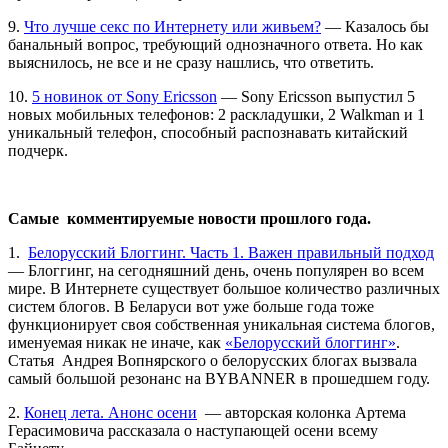
9.
Что лучше секс по Интернету или живьем?
— Казалось бы
банальный вопрос, требующий однозначного ответа. Но как
выяснилось, не все и не сразу нашлись, что ответить.
10.
5 новинок от Sony Ericsson
— Sony Ericsson выпустил 5
новых мобильных телефонов: 2 раскладушки, 2 Walkman и 1
уникальный телефон, способный распознавать китайский
подчерк.
Самые комментируемые новости прошлого года.
1.
Белорусский Блоггинг. Часть 1. Важен правильный подход
— Блоггинг, на сегодняшний день, очень популярен во всем
мире. В Интернете существует большое количество различных
систем блогов. В Беларуси вот уже больше года тоже
функционирует своя собственная уникальная система блогов,
именуемая никак не иначе, как
«Белорусский блоггинг»
.
Статья Андрея Вопнярского о белорусских блогах вызвала
самый большой резонанс на BYBANNER в прошедшем году.
2.
Конец лета. Анонс осени
— авторская колонка Артема
Герасимовича рассказала о наступающей осени всему