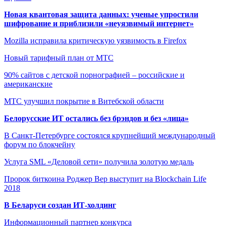
Новая квантовая защита данных: ученые упростили
шифрование и приблизили «неуязвимый интернет»
Mozilla исправила критическую уязвимость в Firefox
Новый тарифный план от МТС
90% сайтов с детской порнографией – российские и
американские
МТС улучшил покрытие в Витебской области
Белорусские ИТ остались без брэндов и без «лица»
В Санкт-Петербурге состоялся крупнейший международный
форум по блокчейну
Услуга SML «Деловой сети» получила золотую медаль
Пророк биткоина Роджер Вер выступит на Blockchain Life
2018
В Беларуси создан ИТ-холдинг
Информационный партнер конкурса