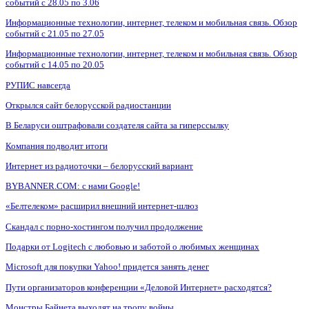
событий с 28.05 по 3.06
Информационные технологии, интернет, телеком и мобильная связь. Обзор
событий с 21.05 по 27.05
Информационные технологии, интернет, телеком и мобильная связь. Обзор
событий с 14.05 по 20.05
РУПИС навсегда
Открылся сайт белорусской радиостанции
В Беларуси оштрафовали создателя сайта за гиперссылку
Компания подводит итоги
Интернет из радиоточки – белорусский вариант
BYBANNER.COM: c нами Google!
«Белтелеком» расширил внешний интернет-шлюз
Скандал с порно-хостингом получил продолжение
Подарки от Logitech с любовью и заботой о любимых женщинах
Microsoft для покупки Yahoo! придется занять денег
Пути организаторов конференции «Деловой Интернет» расходятся?
Монстры Байнета выходят на тропу войны