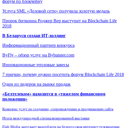
форум по блокчейну
Услуга SML «Деловой сети» получила золотую медаль
Пророк биткоина Роджер Вер выступит на Blockchain Life
2018
В Беларуси создан ИТ-холдинг
Информационный партнер конкурса
ByFly – обзор услуг на Bybanner.com
Инновационные тепловые завесы
7 причин, почему нужно посетить форум Blockchain Life 2018
Один из лидеров на рынке продаж
«Белтелеком» находится в «тяжелом финансовом
положении»
Комплекс услуг по созданию, сопровождению и продвижению сайта
Итоги международной специализированной выставки
Elab Media запускает видеоблоги на белорусском интернет-телевидении