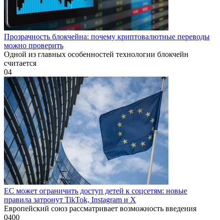
Прозрачность блокчейна: почему криптовалютные переводы
можно проверить
Одной из главных особенностей технологии блокчейн
считается
0
4
ЕС может ограничить доступ детей к соцсетям: новые
правила затронут TikTok, Instagram и X
Европейский союз рассматривает возможность введения
0
400