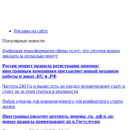
Реклама на сайте
Популярные новости
Цифровая трансформация сферы услуг: что сегодня можно
заказать за несколько минут
Россия меняет правила регистрации доменов:
иностранным компаниям предлагают новый механизм
работы в зонах .RU и .РФ
Частота 240 Гц и выше: есть ли предел человеческому глазу и
стоит ли за этим гнаться в реальности
Набор одежды для новорожденного для комфортного старта
жизни
Иностранцы рискуют потерять домены .ru, .рф и .su:
новые правила привязывают их к Госуслугам