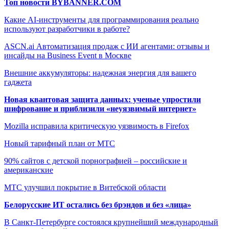
Топ новости BYBANNER.COM
Какие AI-инструменты для программирования реально
используют разработчики в работе?
ASCN.ai Автоматизация продаж с ИИ агентами: отзывы и
инсайды на Business Event в Москве
Внешние аккумуляторы: надежная энергия для вашего
гаджета
Новая квантовая защита данных: ученые упростили
шифрование и приблизили «неуязвимый интернет»
Mozilla исправила критическую уязвимость в Firefox
Новый тарифный план от МТС
90% сайтов с детской порнографией – российские и
американские
МТС улучшил покрытие в Витебской области
Белорусские ИТ остались без брэндов и без «лица»
В Санкт-Петербурге состоялся крупнейший международный