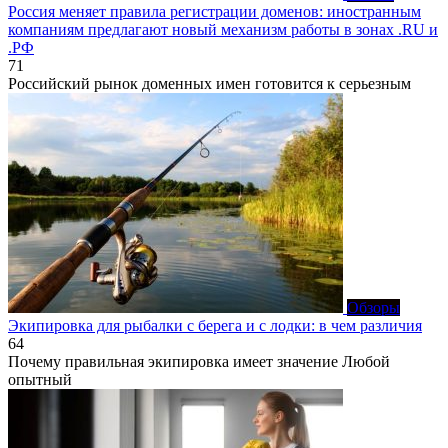
Россия меняет правила регистрации доменов: иностранным
компаниям предлагают новый механизм работы в зонах .RU и
.РФ
71
Российский рынок доменных имен готовится к серьезным
Обзоры
Экипировка для рыбалки с берега и с лодки: в чем различия
64
Почему правильная экипировка имеет значение Любой
опытный