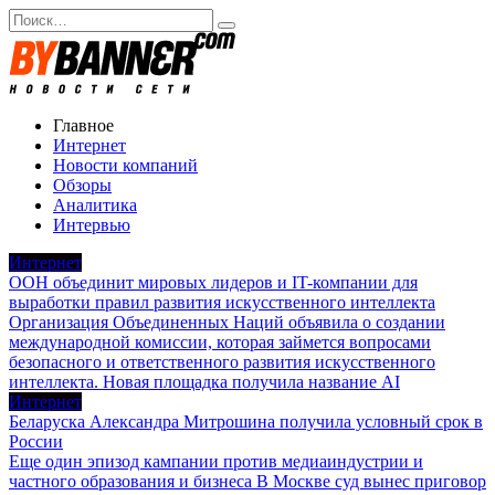
Перейти
Search
к
for:
содержанию
Главное
Интернет
Новости компаний
Обзоры
Аналитика
Интервью
Интернет
ООН объединит мировых лидеров и IT-компании для
выработки правил развития искусственного интеллекта
Организация Объединенных Наций объявила о создании
международной комиссии, которая займется вопросами
безопасного и ответственного развития искусственного
интеллекта. Новая площадка получила название AI
Интернет
Беларуска Александра Митрошина получила условный срок в
России
Еще один эпизод кампании против медиаиндустрии и
частного образования и бизнеса В Москве суд вынес приговор