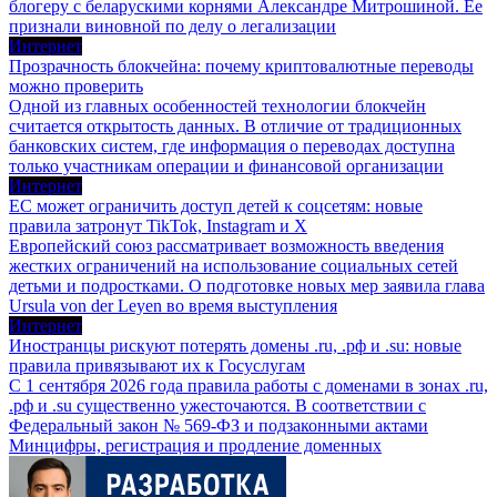
блогеру с беларускими корнями Александре Митрошиной. Ее
признали виновной по делу о легализации
Интернет
Прозрачность блокчейна: почему криптовалютные переводы
можно проверить
Одной из главных особенностей технологии блокчейн
считается открытость данных. В отличие от традиционных
банковских систем, где информация о переводах доступна
только участникам операции и финансовой организации
Интернет
ЕС может ограничить доступ детей к соцсетям: новые
правила затронут TikTok, Instagram и X
Европейский союз рассматривает возможность введения
жестких ограничений на использование социальных сетей
детьми и подростками. О подготовке новых мер заявила глава
Ursula von der Leyen во время выступления
Интернет
Иностранцы рискуют потерять домены .ru, .рф и .su: новые
правила привязывают их к Госуслугам
С 1 сентября 2026 года правила работы с доменами в зонах .ru,
.рф и .su существенно ужесточаются. В соответствии с
Федеральный закон № 569-ФЗ и подзаконными актами
Минцифры, регистрация и продление доменных