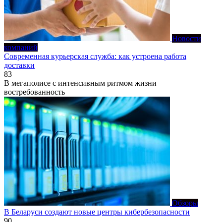
Новости
компаний
Современная курьерская служба: как устроена работа
доставки
83
В мегаполисе с интенсивным ритмом жизни
востребованность
Обзоры
В Беларуси создают новые центры кибербезопасности
90