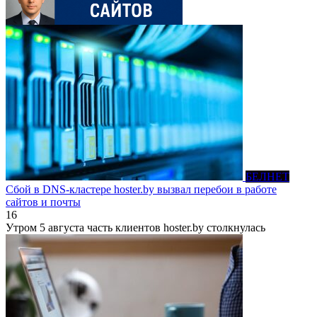
БЕЛНЕТ
Сбой в DNS-кластере hoster.by вызвал перебои в работе
сайтов и почты
16
Утром 5 августа часть клиентов hoster.by столкнулась