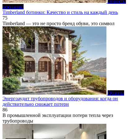
Новости
компаний
Timberland ботинки: Качество и стиль на каждый день
75
Timberland — это не просто бренд обуви, это символ
Обзоры
Энергоаудит трубопроводов и оборудования: когда он
действительно снижает потери
86
В промышленной эксплуатации потери тепла через
трубопроводы