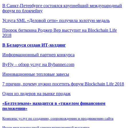
В Санкт-Петербурге состоялся крупнейший международный
форум по блокчейну
Услуга SML «Деловой сети» получила золотую медаль
Пророк биткоина Роджер Вер выступит на Blockchain Life
2018
В Беларуси создан ИТ-холдинг
Информационный партнер конкурса
ByFly – обзор услуг на Bybanner.com
Инновационные тепловые завесы
7 причин, почему нужно посетить форум Blockchain Life 2018
Один из лидеров на рынке продаж
«Белтелеком» находится в «тяжелом финансовом
положении»
Комплекс услуг по созданию, сопровождению и продвижению сайта
Итоги международной специализированной выставки