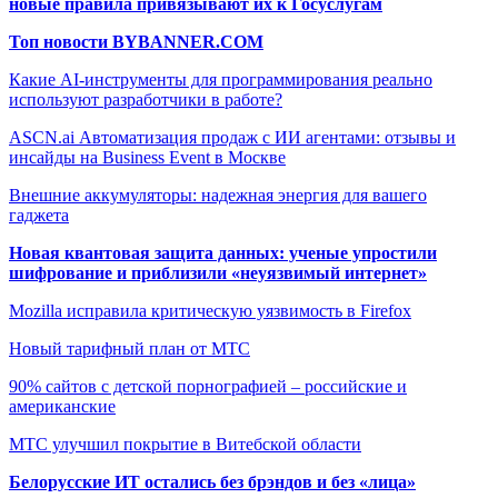
новые правила привязывают их к Госуслугам
Топ новости BYBANNER.COM
Какие AI-инструменты для программирования реально
используют разработчики в работе?
ASCN.ai Автоматизация продаж с ИИ агентами: отзывы и
инсайды на Business Event в Москве
Внешние аккумуляторы: надежная энергия для вашего
гаджета
Новая квантовая защита данных: ученые упростили
шифрование и приблизили «неуязвимый интернет»
Mozilla исправила критическую уязвимость в Firefox
Новый тарифный план от МТС
90% сайтов с детской порнографией – российские и
американские
МТС улучшил покрытие в Витебской области
Белорусские ИТ остались без брэндов и без «лица»