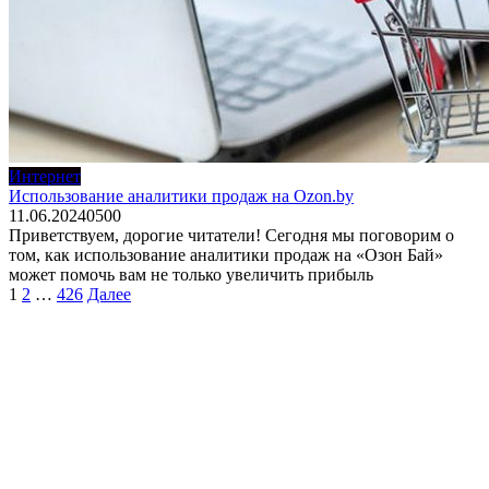
Интернет
Использование аналитики продаж на Ozon.by
11.06.2024
0
500
Приветствуем, дорогие читатели! Сегодня мы поговорим о
том, как использование аналитики продаж на «Озон Бай»
может помочь вам не только увеличить прибыль
Пагинация
1
2
…
426
Далее
записей