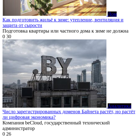
Дом
Как подготовить жильё к зиме: утепление, вентиляция и
защита от сырости
Подготовка квартиры или частного дома к зиме не должна
0
30
Аналитика
Число зарегистрированных доменов Байнета растёт, но растёт
ли цифровая экономика?
Компания beCloud, государственный технический
администратор
0
26