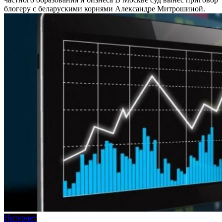
блогеру с беларускими корнями Александре Митрошиной.
Интернет