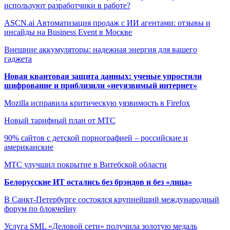
используют разработчики в работе?
ASCN.ai Автоматизация продаж с ИИ агентами: отзывы и
инсайды на Business Event в Москве
Внешние аккумуляторы: надежная энергия для вашего
гаджета
Новая квантовая защита данных: ученые упростили
шифрование и приблизили «неуязвимый интернет»
Mozilla исправила критическую уязвимость в Firefox
Новый тарифный план от МТС
90% сайтов с детской порнографией – российские и
американские
МТС улучшил покрытие в Витебской области
Белорусские ИТ остались без брэндов и без «лица»
В Санкт-Петербурге состоялся крупнейший международный
форум по блокчейну
Услуга SML «Деловой сети» получила золотую медаль