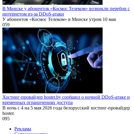
В Минске у абонентов «Космос Телеком» возникли перебои с
интернетом из-за DDoS-атаки
У абонентов «Космос Телеком» в Минске утром 10 мая
0
59
Хостинг-провайдер hoster.by сообщил о ночной DDoS-атаке и
временных ограничениях доступа
В ночь с 4 на 5 мая 2026 года белорусский хостинг-провайдер
hoster.
0
95
Реклама