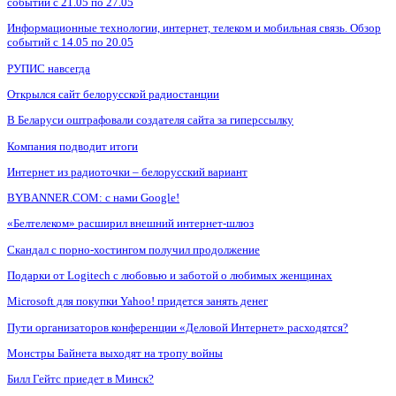
событий с 21.05 по 27.05
Информационные технологии, интернет, телеком и мобильная связь. Обзор
событий с 14.05 по 20.05
РУПИС навсегда
Открылся сайт белорусской радиостанции
В Беларуси оштрафовали создателя сайта за гиперссылку
Компания подводит итоги
Интернет из радиоточки – белорусский вариант
BYBANNER.COM: c нами Google!
«Белтелеком» расширил внешний интернет-шлюз
Скандал с порно-хостингом получил продолжение
Подарки от Logitech с любовью и заботой о любимых женщинах
Microsoft для покупки Yahoo! придется занять денег
Пути организаторов конференции «Деловой Интернет» расходятся?
Монстры Байнета выходят на тропу войны
Билл Гейтс приедет в Минск?