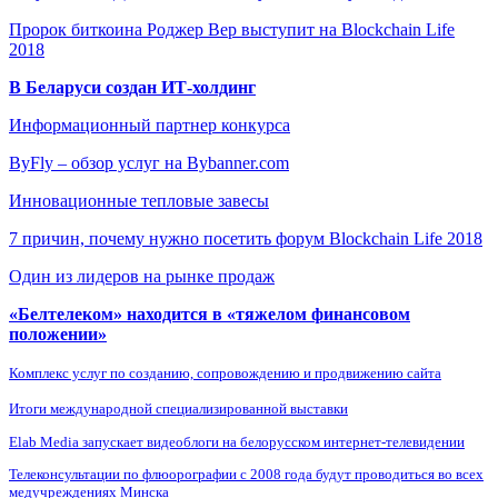
Пророк биткоина Роджер Вер выступит на Blockchain Life
2018
В Беларуси создан ИТ-холдинг
Информационный партнер конкурса
ByFly – обзор услуг на Bybanner.com
Инновационные тепловые завесы
7 причин, почему нужно посетить форум Blockchain Life 2018
Один из лидеров на рынке продаж
«Белтелеком» находится в «тяжелом финансовом
положении»
Комплекс услуг по созданию, сопровождению и продвижению сайта
Итоги международной специализированной выставки
Elab Media запускает видеоблоги на белорусском интернет-телевидении
Телеконсультации по флюорографии с 2008 года будут проводиться во всех
медучреждениях Минска