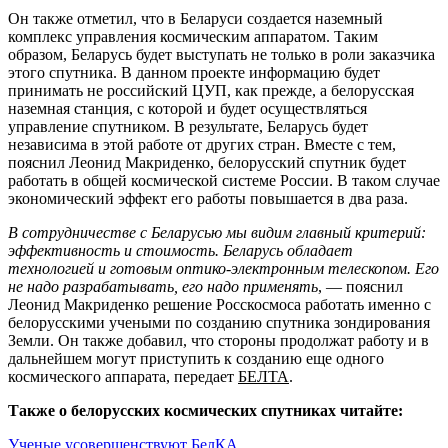
Он также отметил, что в Беларуси создается наземный
комплекс управления космическим аппаратом. Таким
образом, Беларусь будет выступать не только в роли заказчика
этого спутника. В данном проекте информацию будет
принимать не российский ЦУП, как прежде, а белорусская
наземная станция, с которой и будет осуществляться
управление спутником. В результате, Беларусь будет
независима в этой работе от других стран. Вместе с тем,
пояснил Леонид Макриденко, белорусский спутник будет
работать в общей космической системе России. В таком случае
экономический эффект его работы повышается в два раза.
В сотрудничестве с Беларусью мы видим главный критерий:
эффективность и стоимость. Беларусь обладает
технологией и готовым оптико-электронным телескопом. Его
не надо разрабатывать, его надо применять
, — пояснил
Леонид Макриденко решение Росскосмоса работать именно с
белорусскими учеными по созданию спутника зондирования
Земли. Он также добавил, что стороны продолжат работу и в
дальнейшем могут приступить к созданию еще одного
космического аппарата, передает
БЕЛТА
.
Также о белорусских космических спутниках читайте:
Ученые усовершенствуют БелКА