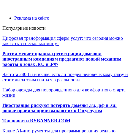
Реклама на сайте
Популярные новости
Цифровая трансформация сферы услуг: что сегодня можно
заказать за несколько минут
Россия меняет правила регистрации доменов:
иностранным компаниям предлагают новый механизм
работы в зонах .RU и .РФ
Частота 240 Гц и выше: есть ли предел человеческому глазу и
стоит ли за этим гнаться в реальности
Набор одежды для новорожденного для комфортного старта
жизни
Иностранцы рискуют потерять домены .ru, .рф и .su:
новые правила привязывают их к Госуслугам
Топ новости BYBANNER.COM
Какие AI-инструменты для программирования реально