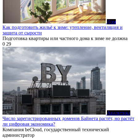
Дом
Как подготовить жильё к зиме: утепление, вентиляция и
защита от сырости
Подготовка квартиры или частного дома к зиме не должна
0
29
Аналитика
Число зарегистрированных доменов Байнета растёт, но растёт
ли цифровая экономика?
Компания beCloud, государственный технический
администратор