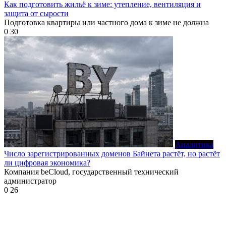
Как подготовить жильё к зиме: утепление, вентиляция и
защита от сырости
Подготовка квартиры или частного дома к зиме не должна
0
30
Аналитика
Число зарегистрированных доменов Байнета растёт, но растёт
ли цифровая экономика?
Компания beCloud, государственный технический
администратор
0
26