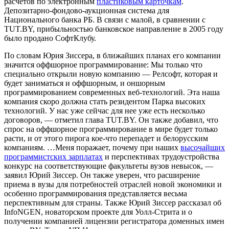
расчетов по электронным
пластиковым карточкам
.
Депозитарно-фондово-аукционная система для
Национального банка РБ. В связи с малой, в сравнении с
TUT.BY, прибыльностью банковское направление в 2005 году
было продано СофтКлубу.
По словам Юрия Зиссера, в ближайших планах его компании
значится оффшорное программирование: Мы только что
специально открыли новую компанию — Релсофт, которая и
будет заниматься и оффшорным, и оншорным
программированием современных веб-технологий. Эта наша
компания скоро должна стать резидентом Парка высоких
технологий. У нас уже сейчас для нее уже есть несколько
договоров, — отметил глава TUT.BY. Он также добавил, что
спрос на оффшорное программирование в мире будет только
расти, и от этого пирога кое-что перепадет и белорусским
компаниям. …Меня поражает, почему при наших
высочайших
программистских зарплатах
и перспективах трудоустройства
конкурс на соответствующие факультеты вузов невысок, —
заявил Юрий Зиссер. Он также уверен, что расширение
приема в вузы для потребностей отраслей новой экономики и
особенно программирования представляется весьма
перспективным для страны. Также Юрий Зиссер рассказал об
InfoNGEN, новаторском проекте для Уолл-Стрита и о
получении компанией лицензии регистратора доменных имен