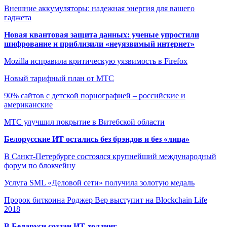
Внешние аккумуляторы: надежная энергия для вашего
гаджета
Новая квантовая защита данных: ученые упростили
шифрование и приблизили «неуязвимый интернет»
Mozilla исправила критическую уязвимость в Firefox
Новый тарифный план от МТС
90% сайтов с детской порнографией – российские и
американские
МТС улучшил покрытие в Витебской области
Белорусские ИТ остались без брэндов и без «лица»
В Санкт-Петербурге состоялся крупнейший международный
форум по блокчейну
Услуга SML «Деловой сети» получила золотую медаль
Пророк биткоина Роджер Вер выступит на Blockchain Life
2018
В Беларуси создан ИТ-холдинг