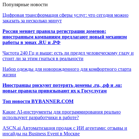
Популярные новости
Цифровая трансформация сферы услуг: что сегодня можно
заказать за несколько минут
Россия меняет правила регистрации доменов:
иностранным компаниям предлагают новый механизм
работы в зонах .RU и .РФ
Частота 240 Гц и выше: есть ли предел человеческому глазу и
стоит ли за этим гнаться в реальности
Набор одежды для новорожденного для комфортного старта
жизни
Иностранцы рискуют потерять домены .ru, .рф и .su:
новые правила привязывают их к Госуслугам
Топ новости BYBANNER.COM
Какие AI-инструменты для программирования реально
используют разработчики в работе?
ASCN.ai Автоматизация продаж с ИИ агентами: отзывы и
инсайды на Business Event в Москве