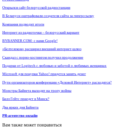
Открылся сайт белорусской радиостанции
В Беларуси оштрафовали создателя сайта за гиперссылку
Компания подводит итоги
Интернет из радиоточки – белорусский вариант
BYBANNER.COM: c нами Google!
«Белтелеком» расширил внешний интернет-шлюз
Скандал с порно-хостингом получил продолжение
Подарки от Logitech с любовью и заботой о любимых женщинах
Microsoft для покупки Yahoo! придется занять денег
Пути организаторов конференции «Деловой Интернет» расходятся?
Монстры Байнета выходят на тропу войны
Билл Гейтс приедет в Минск?
Два ярких дня Байнета
PR-агентство онлайн
Вам также может понравиться