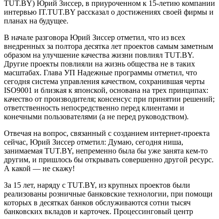
TUT.BY) Юрий Зиссер, в приуроченном к 15-летию компании
интервью IT.TUT.BY рассказал о достижениях своей фирмы и
планах на будущее.
В начале разговора Юрий Зиссер отметил, что из всех
внедренных за полтора десятка лет проектов самым заметным
образом на улучшение качества жизни повлиял TUT.BY.
Другие проекты повлияли на жизнь общества не в таких
масштабах. Глава УП Надежные программы отметил, что
сегодня система управления качеством, сохранившая черты
ISO9001 и близкая к японской, основана на трех принципах:
качество от производителя; консенсус при принятии решений;
ответственность непосредственно перед клиентами и
конечными пользователями (а не перед руководством).
Отвечая на вопрос, связанный с созданием интернет-проекта
сейчас, Юрий Зиссер отметил: Думаю, сегодня ниша,
занимаемая TUT.BY, непременно была бы уже занята кем-то
другим, и пришлось бы открывать совершенно другой ресурс.
А какой — не скажу!
За 15 лет, наряду с TUT.BY, из крупных проектов были
реализованы розничные банковские технологии, при помощи
которых в десятках банков обслуживаются сотни тысяч
банковских вкладов и карточек. Процессинговый центр