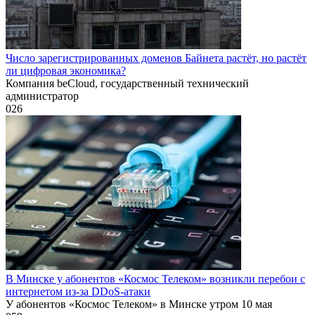
Число зарегистрированных доменов Байнета растёт, но растёт
ли цифровая экономика?
Компания beCloud, государственный технический
администратор
0
26
В Минске у абонентов «Космос Телеком» возникли перебои с
интернетом из-за DDoS-атаки
У абонентов «Космос Телеком» в Минске утром 10 мая