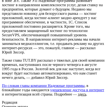
в зоне .BY. Также УП Надежные программы развивает
хостинг в направлении комплексности услуг, делая ставку на
предприятия, которые думают о будущем. Недавно мы
представили новинку для белорусского рынка — хостинг
приложений, когда хостинг-клиент заодно арендует у нас
программное обеспечение, в частности, 1С. Список
приложений постоянно расширяется. Кроме того, мы
предоставляем защищенный хостинг по технологии
SecureVPS, обеспечивающей повышенный уровень
безопасности. В направлении интернет-рекламы мы начали
заниматься медиаселлингом, т.е. продавать рекламу на других
интернет-ресурсах — это, пожалуй, главное — рассказал
Юрий Зиссер.
Также глава TUT.BY рассказал о тяжелых для своей компании
временах, наступивших после черного четверга в августе
1995 года в России. Золотой век для нас наступит, когда все
вокруг будет настолько автоматизировано, что нам станет
нечего делать, — добавил Юрий Зиссер.
По словам главы компании Надежные программы
, в
ближайшие годы ожидаются
удешевление доступа в интернет
и интернетизация всей страны. Подробнее —
здесь
.
Редакция
Оцените автора