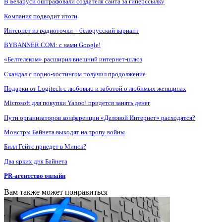
В Беларуси оштрафовали создателя сайта за гиперссылку
Компания подводит итоги
Интернет из радиоточки – белорусский вариант
BYBANNER.COM: c нами Google!
«Белтелеком» расширил внешний интернет-шлюз
Скандал с порно-хостингом получил продолжение
Подарки от Logitech с любовью и заботой о любимых женщинах
Microsoft для покупки Yahoo! придется занять денег
Пути организаторов конференции «Деловой Интернет» расходятся?
Монстры Байнета выходят на тропу войны
Билл Гейтс приедет в Минск?
Два ярких дня Байнета
PR-агентство онлайн
Вам также может понравиться