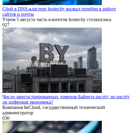
Сбой в DNS-кластере hoster.by вызвал перебои в работе
сайтов и почты
Утром 5 августа часть клиентов hoster.by столкнулась
0
27
Число зарегистрированных доменов Байнета растёт, но растёт
ли цифровая экономика?
Компания beCloud, государственный технический
администратор
0
30