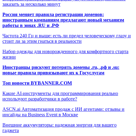
заказать за несколько минут
Россия меняет правила регистрации доменов:
иностранным компаниям предлагают новый механизм
работы в зонах .RU и .РФ
Частота 240 Гц и выше: есть ли предел человеческому глазу и
стоит ли за этим гнаться в реальности
Набор одежды для новорожденного для комфортного старта
жизни
Иностранцы рискуют потерять домены .ru, .рф и .su:
новые правила привязывают их к Госуслугам
Топ новости BYBANNER.COM
Какие AI-инструменты для программирования реально
используют разработчики в работе?
ASCN.ai Автоматизация продаж с ИИ агентами: отзывы и
инсайды на Business Event в Москве
Внешние аккумуляторы: надежная энергия для вашего
гаджета