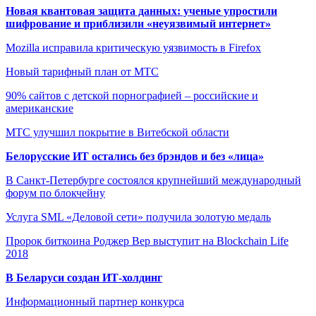
Новая квантовая защита данных: ученые упростили
шифрование и приблизили «неуязвимый интернет»
Mozilla исправила критическую уязвимость в Firefox
Новый тарифный план от МТС
90% сайтов с детской порнографией – российские и
американские
МТС улучшил покрытие в Витебской области
Белорусские ИТ остались без брэндов и без «лица»
В Санкт-Петербурге состоялся крупнейший международный
форум по блокчейну
Услуга SML «Деловой сети» получила золотую медаль
Пророк биткоина Роджер Вер выступит на Blockchain Life
2018
В Беларуси создан ИТ-холдинг
Информационный партнер конкурса