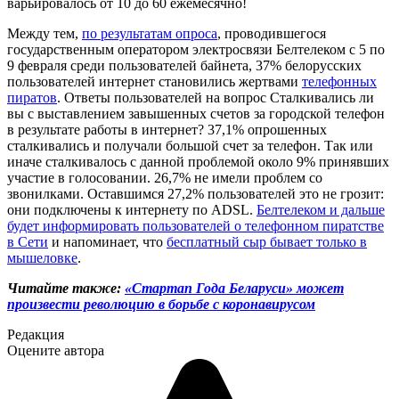
варьировалось от 10 до 60 ежемесячно!
Между тем,
по результатам опроса
, проводившегося
государственным оператором электросвязи Белтелеком с 5 по
9 февраля среди пользователей байнета, 37% белорусских
пользователей интернет становились жертвами
телефонных
пиратов
. Ответы пользователей на вопрос Сталкивались ли
вы с выставлением завышенных счетов за городской телефон
в результате работы в интернет? 37,1% опрошенных
сталкивались и получали большой счет за телефон. Так или
иначе сталкивалось с данной проблемой около 9% принявших
участие в голосовании. 26,7% не имели проблем со
звонилками. Оставшимся 27,2% пользователей это не грозит:
они подключены к интернету по ADSL.
Белтелеком и дальше
будет информировать пользователей о телефонном пиратстве
в Сети
и напоминает, что
бесплатный сыр бывает только в
мышеловке
.
Читайте также:
«Стартап Года Беларуси» может
произвести революцию в борьбе с коронавирусом
Редакция
Оцените автора