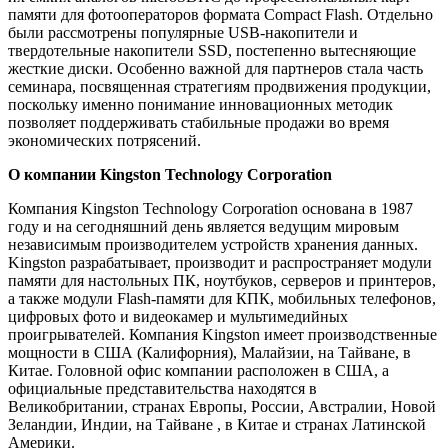
памяти для фотооператоров формата Compact Flash. Отдельно
были рассмотрены популярные USB-накопители и
твердотельные накопители SSD, постепенно вытесняющие
жесткие диски. Особенно важной для партнеров стала часть
семинара, посвященная стратегиям продвижения продукции,
поскольку именно понимание инновационных методик
позволяет поддерживать стабильные продажи во время
экономических потрясений.
О компании Kingston Technology Corporation
Компания Kingston Technology Corporation основана в 1987
году и на сегодняшний день является ведущим мировым
независимым производителем устройств хранения данных.
Kingston разрабатывает, производит и распространяет модули
памяти для настольных ПК, ноутбуков, серверов и принтеров,
а также модули Flash-памяти для КПК, мобильных телефонов,
цифровых фото и видеокамер и мультимедийных
проигрывателей. Компания Kingston имеет производственные
мощности в США (Калифорния), Малайзии, на Тайване, в
Китае. Головной офис компании расположен в США, а
официальные представительства находятся в
Великобритании, странах Европы, России, Австралии, Новой
Зеландии, Индии, на Тайване , в Китае и странах Латинской
Америки.