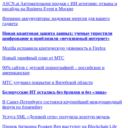
ASCN.ai Автоматизация продаж с ИИ агентами: отзывы и
инсайды на Business Event в Москве
Внешние аккумуляторы: надежная энергия для вашего
гаджета
Новая квантовая защита данных: ученые упростили
шифрование и приблизили «неуязвимый интернет»
Mozilla исправила критическую уязвимость в Firefox
Новый тарифный план от МТС
90% сайтов с детской порнографией – российские и
американские
МТС улучшил покрытие в Витебской области
Белорусские ИТ остались без брэндов и без «лица»
В Санкт-Петербурге состоялся крупнейший международный
форум по блокчейну
Услуга SML «Деловой сети» получила золотую медаль
Пророк биткоина Роджер Вер выступит на Blockchain Life