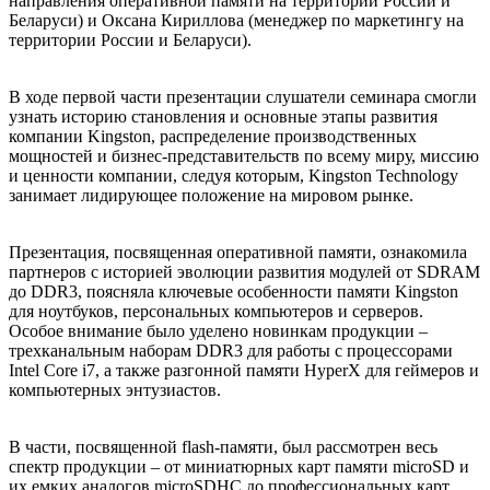
направления оперативной памяти на территории России и
Беларуси) и Оксана Кириллова (менеджер по маркетингу на
территории России и Беларуси).
В ходе первой части презентации слушатели семинара смогли
узнать историю становления и основные этапы развития
компании Kingston, распределение производственных
мощностей и бизнес-представительств по всему миру, миссию
и ценности компании, следуя которым, Kingston Technology
занимает лидирующее положение на мировом рынке.
Презентация, посвященная оперативной памяти, ознакомила
партнеров с историей эволюции развития модулей от SDRAM
до DDR3, поясняла ключевые особенности памяти Kingston
для ноутбуков, персональных компьютеров и серверов.
Особое внимание было уделено новинкам продукции –
трехканальным наборам DDR3 для работы с процессорами
Intel Core i7, а также разгонной памяти HyperX для геймеров и
компьютерных энтузиастов.
В части, посвященной flash-памяти, был рассмотрен весь
спектр продукции – от миниатюрных карт памяти microSD и
их емких аналогов microSDHC до профессиональных карт