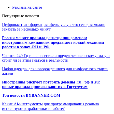
Реклама на сайте
Популярные новости
Цифровая трансформация сферы услуг: что сегодня можно
заказать за несколько минут
Россия меняет правила регистрации доменов:
иностранным компаниям предлагают новый механизм
работы в зонах .RU и .РФ
Частота 240 Гц и выше: есть ли предел человеческому глазу и
стоит ли за этим гнаться в реальности
Набор одежды для новорожденного для комфортного старта
жизни
Иностранцы рискуют потерять домены .ru, .рф и .su:
новые правила привязывают их к Госуслугам
Топ новости BYBANNER.COM
Какие AI-инструменты для программирования реально
используют разработчики в работе?