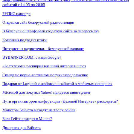
событий с 14.05 по 20.05
РУПИС навсегда
Открылся сайт белорусской радиостанции
В Беларуси оштрафовали создателя сайта за гиперссылку
Компания подводит итоги
Интернет из радиоточки – белорусский вариант
BYBANNER.COM: c нами Google!
«Белтелеком» расширил внешний интернет-шлюз
Скандал с порно-хостингом получил продолжение
Подарки от Logitech с любовью и заботой о любимых женщинах
Microsoft для покупки Yahoo! придется занять денег
Пути организаторов конференции «Деловой Интернет» расходятся?
Монстры Байнета выходят на тропу войны
Билл Гейтс приедет в Минск?
Два ярких дня Байнета