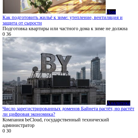
Дом
Как подготовить жильё к зиме: утепление, вентиляция и
защита от сырости
Подготовка квартиры или частного дома к зиме не должна
0
36
Аналитика
Число зарегистрированных доменов Байнета растёт, но растёт
ли цифровая экономика?
Компания beCloud, государственный технический
администратор
0
30