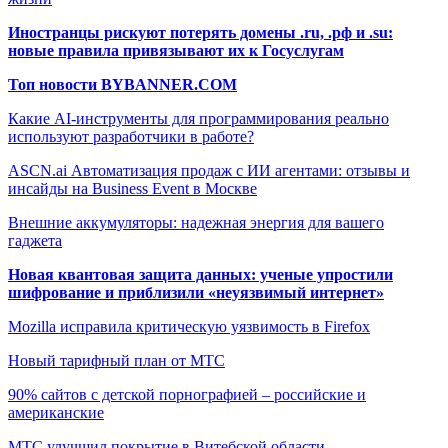
Иностранцы рискуют потерять домены .ru, .рф и .su:
новые правила привязывают их к Госуслугам
Топ новости BYBANNER.COM
Какие AI-инструменты для программирования реально
используют разработчики в работе?
ASCN.ai Автоматизация продаж с ИИ агентами: отзывы и
инсайды на Business Event в Москве
Внешние аккумуляторы: надежная энергия для вашего
гаджета
Новая квантовая защита данных: ученые упростили
шифрование и приблизили «неуязвимый интернет»
Mozilla исправила критическую уязвимость в Firefox
Новый тарифный план от МТС
90% сайтов с детской порнографией – российские и
американские
МТС улучшил покрытие в Витебской области