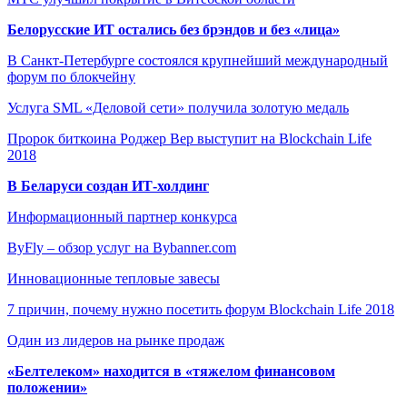
Белорусские ИТ остались без брэндов и без «лица»
В Санкт-Петербурге состоялся крупнейший международный
форум по блокчейну
Услуга SML «Деловой сети» получила золотую медаль
Пророк биткоина Роджер Вер выступит на Blockchain Life
2018
В Беларуси создан ИТ-холдинг
Информационный партнер конкурса
ByFly – обзор услуг на Bybanner.com
Инновационные тепловые завесы
7 причин, почему нужно посетить форум Blockchain Life 2018
Один из лидеров на рынке продаж
«Белтелеком» находится в «тяжелом финансовом
положении»