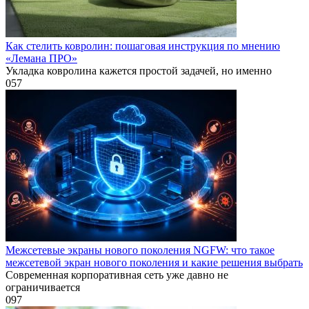
Как стелить ковролин: пошаговая инструкция по мнению
«Лемана ПРО»
Укладка ковролина кажется простой задачей, но именно
0
57
Межсетевые экраны нового поколения NGFW: что такое
межсетевой экран нового поколения и какие решения выбрать
Современная корпоративная сеть уже давно не
ограничивается
0
97