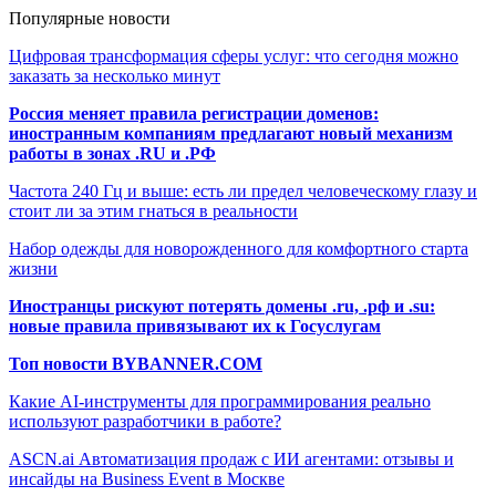
Популярные новости
Цифровая трансформация сферы услуг: что сегодня можно
заказать за несколько минут
Россия меняет правила регистрации доменов:
иностранным компаниям предлагают новый механизм
работы в зонах .RU и .РФ
Частота 240 Гц и выше: есть ли предел человеческому глазу и
стоит ли за этим гнаться в реальности
Набор одежды для новорожденного для комфортного старта
жизни
Иностранцы рискуют потерять домены .ru, .рф и .su:
новые правила привязывают их к Госуслугам
Топ новости BYBANNER.COM
Какие AI-инструменты для программирования реально
используют разработчики в работе?
ASCN.ai Автоматизация продаж с ИИ агентами: отзывы и
инсайды на Business Event в Москве