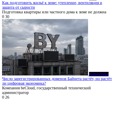
Как подготовить жильё к зиме: утепление, вентиляция и
защита от сырости
Подготовка квартиры или частного дома к зиме не должна
0
30
Аналитика
Число зарегистрированных доменов Байнета растёт, но растёт
ли цифровая экономика?
Компания beCloud, государственный технический
администратор
0
26