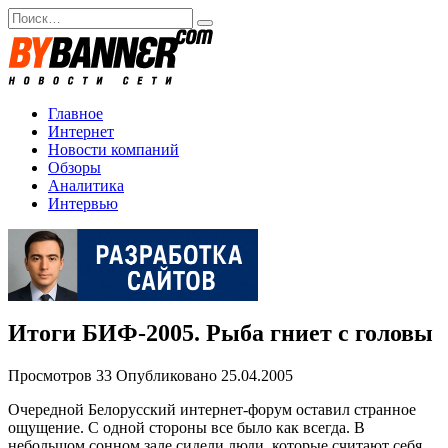
Перейти
Search
к
for:
содержанию
Главное
Интернет
Новости компаний
Обзоры
Аналитика
Интервью
Итоги БИФ-2005. Рыба гниет с головы
Просмотров
33
Опубликовано
25.04.2005
Очередной Белорусский интернет-форум оставил странное
ощущение. С одной стороны все было как всегда. В
небольшом сонном зале сидели люди, которые считают себя