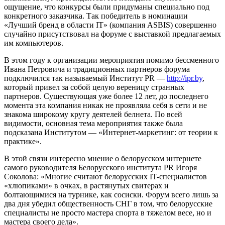
ощущение, что конкурсы были придуманы специально под
конкретного заказчика. Так победитель в номинации
«Лучший бренд в области IT» (компания ASBIS) совершенно
случайно присутствовал на форуме с выставкой предлагаемых
им компьютеров.
В этом году к организации мероприятия помимо бессменного
Ивана Петровича и традиционных партнеров форума
подключился так называемый Институт PR —
http://ipr.by
,
который привел за собой целую вереницу странных
партнеров. Существующая уже более 12 лет, до последнего
момента эта компания никак не проявляла себя в сети и не
знакома широкому кругу деятелей белнета. По всей
видимости, основная тема мероприятия также была
подсказана Институтом — «Интернет-маркетинг: от теории к
практике».
В этой связи интересно мнение о белорусском интернете
самого руководителя Белорусского института PR Игоря
Соколова: «Многие считают белорусских IT-специалистов
«хлюпиками» в очках, в растянутых свитерах и
болтающимися на турнике, как сосиски. Форум всего лишь за
два дня убедил общественность СНГ в том, что белорусские
специалисты не просто мастера спорта в тяжелом весе, но и
мастера своего дела».