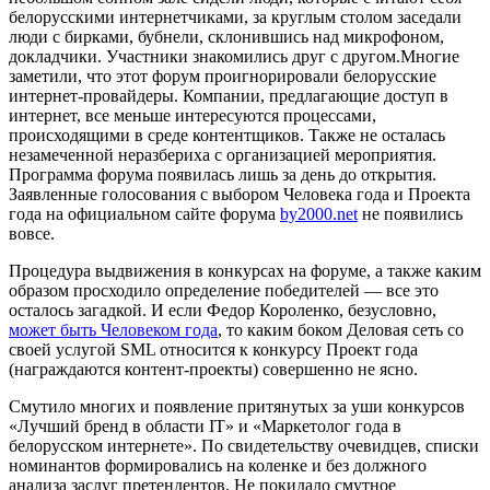
белорусскими интернетчиками, за круглым столом заседали
люди с бирками, бубнели, склонившись над микрофоном,
докладчики. Участники знакомились друг с другом.Многие
заметили, что этот форум проигнорировали белорусские
интернет-провайдеры. Компании, предлагающие доступ в
интернет, все меньше интересуются процессами,
происходящими в среде контентщиков. Также не осталась
незамеченной неразбериха с организацией мероприятия.
Программа форума появилась лишь за день до открытия.
Заявленные голосования с выбором Человека года и Проекта
года на официальном сайте форума
by2000.net
не появились
вовсе.
Процедура выдвижения в конкурсах на форуме, а также каким
образом просходило определение победителей — все это
осталось загадкой. И если Федор Короленко, безусловно,
может быть Человеком года
, то каким боком Деловая сеть со
своей услугой SML относится к конкурсу Проект года
(награждаются контент-проекты) совершенно не ясно.
Смутило многих и появление притянутых за уши конкурсов
«Лучший бренд в области IT» и «Маркетолог года в
белорусском интернете». По свидетельству очевидцев, списки
номинантов формировались на коленке и без должного
анализа заслуг претендентов. Не покидало смутное