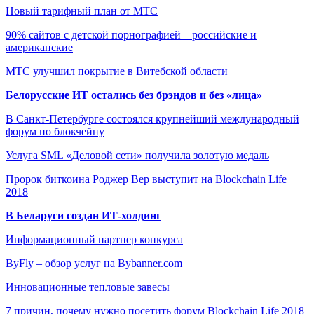
Новый тарифный план от МТС
90% сайтов с детской порнографией – российские и
американские
МТС улучшил покрытие в Витебской области
Белорусские ИТ остались без брэндов и без «лица»
В Санкт-Петербурге состоялся крупнейший международный
форум по блокчейну
Услуга SML «Деловой сети» получила золотую медаль
Пророк биткоина Роджер Вер выступит на Blockchain Life
2018
В Беларуси создан ИТ-холдинг
Информационный партнер конкурса
ByFly – обзор услуг на Bybanner.com
Инновационные тепловые завесы
7 причин, почему нужно посетить форум Blockchain Life 2018