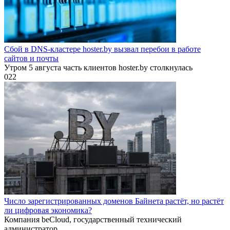
Сбой в DNS-кластере hoster.by вызвал перебои в работе
сайтов и почты
Утром 5 августа часть клиентов hoster.by столкнулась
0
22
Число зарегистрированных доменов Байнета растёт, но растёт
ли цифровая экономика?
Компания beCloud, государственный технический
администратор