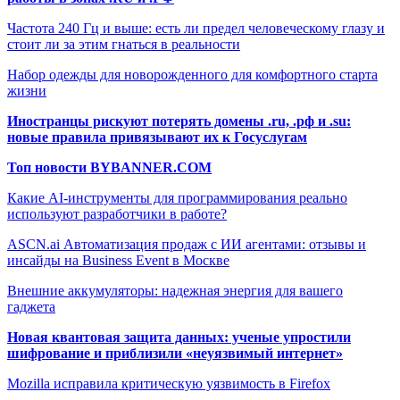
Частота 240 Гц и выше: есть ли предел человеческому глазу и
стоит ли за этим гнаться в реальности
Набор одежды для новорожденного для комфортного старта
жизни
Иностранцы рискуют потерять домены .ru, .рф и .su:
новые правила привязывают их к Госуслугам
Топ новости BYBANNER.COM
Какие AI-инструменты для программирования реально
используют разработчики в работе?
ASCN.ai Автоматизация продаж с ИИ агентами: отзывы и
инсайды на Business Event в Москве
Внешние аккумуляторы: надежная энергия для вашего
гаджета
Новая квантовая защита данных: ученые упростили
шифрование и приблизили «неуязвимый интернет»
Mozilla исправила критическую уязвимость в Firefox