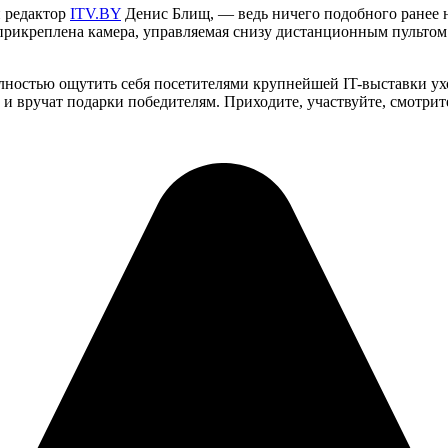
й редактор
ITV.BY
Денис Блищ, — ведь ничего подобного ранее н
т прикреплена камера, управляемая снизу дистанционным пультом
олностью ощутить себя посетителями крупнейшей IT-выставки ух
и вручат подарки победителям. Приходите, участвуйте, смотрит