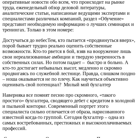
оперативные новости обо всем, что происходит на рынке
труда, еженедельный обзор деловой литературы,
аналитические статьи, написанные ведущими экспертами и
специалистами различных компаний, раздел «Обучение»
представит необходимую информацию о лучших семинарах и
тренингах. Только в этом номере:
Достучаться до небесТем, кто пытается «продвинуться вверх»,
порой бывает трудно реально оценить собственные
возможности. Кто-то рвется в бой, взяв на вооружение лишь
свои нереализованные амбиции и твердую уверенность в
собственных силах. Но потом падает – быстро и больно. А
кто-то достигает небывалых высот, медленно и скромно
продвигаясь по служебной лестнице. Правда, слишком поздно
– ноша оказывается не по плечу. Как научиться объективно
оценивать свой потенциал?
Милый мой бухгалтер
Наверняка все помнят песню про скромного, «такого
простого» бухгалтера, сводящего дебет с кредитом в холодной
и пыльной конторке. Современный портрет этого
специалиста сильно отличается от образа, нарисованного
известной когда-то группой. Сегодня бухгалтер – одна из
самых востребованных, престижных и высокооплачиваемых
профессий.