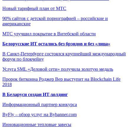
Новый тарифный план от МТС
90% сайтов с детской порнографией – российские и
американские
МТС улучшил покрытие в Витебской области
Белорусские ИТ остались без брэндов и без «лица»
В Санкт-Петербурге состоялся крупнейший международный
форум по блокчейну
Услуга SML «Деловой сети» получила золотую медаль
Пророк биткоина Роджер Вер выступит на Blockchain Life
2018
В Беларуси создан ИТ-холдинг
Информационный партнер конкурса
ByFly – обзор услуг на Bybanner.com
Инновационные тепловые завесы