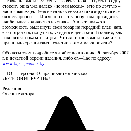
Ставка на выставкуОсень – горячая пора… Пусть по одну
сторону окна уже далеко «не май месяц», зато по другую –
настоящая жара. Ведь именно осенью активизируются все
бизнес-процессы. И именно на эту пору года приходится
наибольшее количество выставок. А выставка – это
возможность выдвинуть свой товар на передний план, дать
его потрогать, пощупать, увидеть в действии. В общем, как
говорится, показать лицом. Что же такое «выставка» и как
правильно организовать участие в этом мероприятии?
Обо всем этом подробнее читайте во вторник, 30 октября 2007
г. в печатной версии издания, либо
on
—
line
по адресу:
www
.
top
—
persona
.
by
«ТОП-Персона»! Спрашивайте в киосках
«БЕЛСОЮЗПЕЧАТИ»!
Редакция
Оцените автора