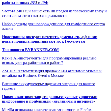
работы в зонах .RU и .РФ
Частота 240 Гц и выше: есть ли предел человеческому глазу и
стоит ли за этим гнаться в реальности
Набор одежды для новорожденного для комфортного старта
жизни
Иностранцы рискуют потерять домены .ru, .рф и .su:
новые правила привязывают их к Госуслугам
Топ новости BYBANNER.COM
Какие AI-инструменты для программирования реально
используют разработчики в работе?
ASCN.ai Автоматизация продаж с ИИ агентами: отзывы и
инсайды на Business Event в Москве
Внешние аккумуляторы: надежная энергия для вашего
гаджета
Новая квантовая защита данных: ученые упростили
шифрование и приблизили «неуязвимый интернет»
Mozilla исправила критическую уязвимость в Firefox