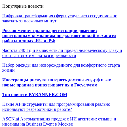
Популярные новости
Цифровая трансформация сферы услуг: что сегодня можно
заказать за несколько минут
Россия меняет правила регистрации доменов:
иностранным компаниям предлагают новый механизм
работы в зонах .RU и .РФ
Частота 240 Гц и выше: есть ли предел человеческому глазу и
стоит ли за этим гнаться в реальности
Набор одежды для новорожденного для комфортного старта
жизни
Иностранцы рискуют потерять домены .ru, .рф и .su:
новые правила привязывают их к Госуслугам
Топ новости BYBANNER.COM
Какие AI-инструменты для программирования реально
используют разработчики в работе?
ASCN.ai Автоматизация продаж с ИИ агентами: отзывы и
инсайды на Business Event в Москве