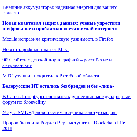
Внешние аккумуляторы: надежная энергия для вашего
гаджета
Новая квантовая защита данных: ученые упростили
шифрование и приблизили «неуязвимый интернет»
Mozilla исправила критическую уязвимость в Firefox
Новый тарифный план от МТС
90% сайтов с детской порнографией – российские и
американские
МТС улучшил покрытие в Витебской области
Белорусские ИТ остались без брэндов и без «лица»
В Санкт-Петербурге состоялся крупнейший международный
форум по блокчейну
Услуга SML «Деловой сети» получила золотую медаль
Пророк биткоина Роджер Вер выступит на Blockchain Life
2018