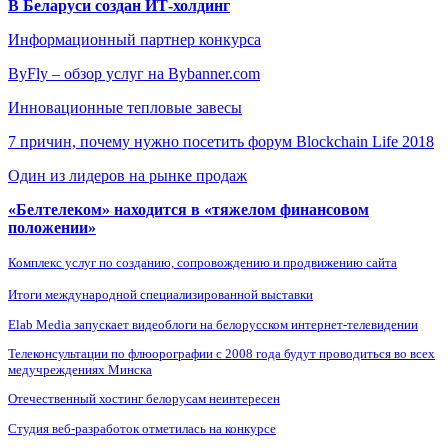
В Беларуси создан ИТ-холдинг
Информационный партнер конкурса
ByFly – обзор услуг на Bybanner.com
Инновационные тепловые завесы
7 причин, почему нужно посетить форум Blockchain Life 2018
Один из лидеров на рынке продаж
«Белтелеком» находится в «тяжелом финансовом
положении»
Комплекс услуг по созданию, сопровождению и продвижению сайта
Итоги международной специализированной выставки
Elab Media запускает видеоблоги на белорусском интернет-телевидении
Телеконсультации по флюорографии с 2008 года будут проводиться во всех
медучреждениях Минска
Отечественный хостинг белорусам неинтересен
Студия веб-разработок отметилась на конкурсе