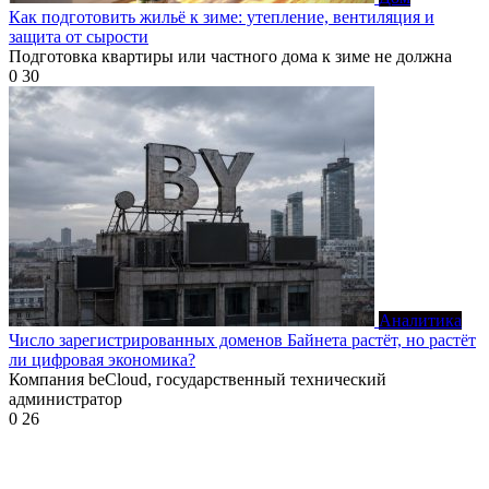
Как подготовить жильё к зиме: утепление, вентиляция и
защита от сырости
Подготовка квартиры или частного дома к зиме не должна
0
30
Аналитика
Число зарегистрированных доменов Байнета растёт, но растёт
ли цифровая экономика?
Компания beCloud, государственный технический
администратор
0
26