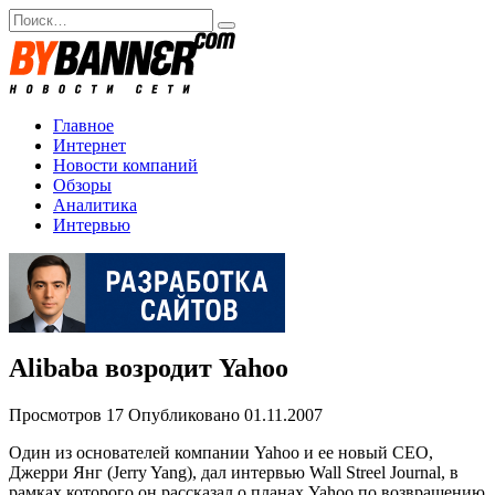
Перейти
Search
к
for:
содержанию
Главное
Интернет
Новости компаний
Обзоры
Аналитика
Интервью
Alibaba возродит Yahoo
Просмотров
17
Опубликовано
01.11.2007
Один из основателей компании Yahoo и ее новый CEO,
Джерри Янг (Jerry Yang), дал интервью Wall Streel Journal, в
рамках которого он рассказал о планах Yahoo по возвращению