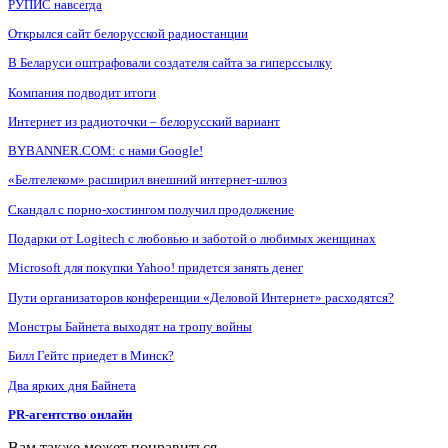
РУПИС навсегда
Открылся сайт белорусской радиостанции
В Беларуси оштрафовали создателя сайта за гиперссылку
Компания подводит итоги
Интернет из радиоточки – белорусский вариант
BYBANNER.COM: c нами Google!
«Белтелеком» расширил внешний интернет-шлюз
Скандал с порно-хостингом получил продолжение
Подарки от Logitech с любовью и заботой о любимых женщинах
Microsoft для покупки Yahoo! придется занять денег
Пути организаторов конференции «Деловой Интернет» расходятся?
Монстры Байнета выходят на тропу войны
Билл Гейтс приедет в Минск?
Два ярких дня Байнета
PR-агентство онлайн
Вам также может понравиться