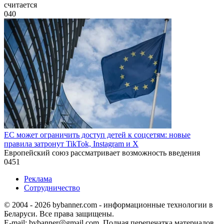
считается
0
40
ЕС может ограничить доступ детей к соцсетям: новые
правила затронут TikTok, Instagram и X
Европейский союз рассматривает возможность введения
0
451
Реклама
Сотрудничество
© 2004 - 2026 bybanner.com - информационные технологии в
Беларуси. Все права защищены.
E-mail: bybanner@gmail.com. Полная перепечатка материалов