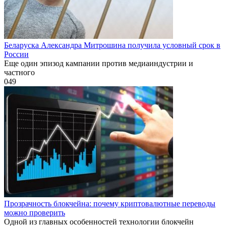
Беларуска Александра Митрошина получила условный срок в
России
Еще один эпизод кампании против медиаиндустрии и
частного
0
49
Прозрачность блокчейна: почему криптовалютные переводы
можно проверить
Одной из главных особенностей технологии блокчейн