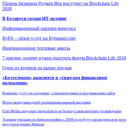
Пророк биткоина Роджер Вер выступит на Blockchain Life
2018
В Беларуси создан ИТ-холдинг
Информационный партнер конкурса
ByFly – обзор услуг на Bybanner.com
Инновационные тепловые завесы
7 причин, почему нужно посетить форум Blockchain Life 2018
Один из лидеров на рынке продаж
«Белтелеком» находится в «тяжелом финансовом
положении»
Комплекс услуг по созданию, сопровождению и продвижению сайта
Итоги международной специализированной выставки
Elab Media запускает видеоблоги на белорусском интернет-телевидении
Телеконсультации по флюорографии с 2008 года будут проводиться во всех
медучреждениях Минска