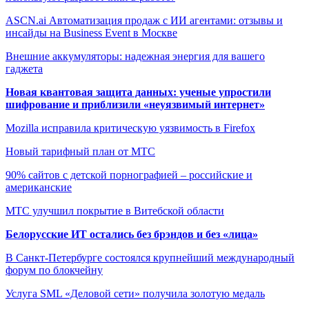
ASCN.ai Автоматизация продаж с ИИ агентами: отзывы и
инсайды на Business Event в Москве
Внешние аккумуляторы: надежная энергия для вашего
гаджета
Новая квантовая защита данных: ученые упростили
шифрование и приблизили «неуязвимый интернет»
Mozilla исправила критическую уязвимость в Firefox
Новый тарифный план от МТС
90% сайтов с детской порнографией – российские и
американские
МТС улучшил покрытие в Витебской области
Белорусские ИТ остались без брэндов и без «лица»
В Санкт-Петербурге состоялся крупнейший международный
форум по блокчейну
Услуга SML «Деловой сети» получила золотую медаль