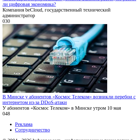
ли цифровая экономика?
Компания beCloud, государственный технический
администратор
0
30
В Минске у абонентов «Космос Телеком» возникли перебои с
интернетом из-за DDoS-атаки
У абонентов «Космос Телеком» в Минске утром 10 мая
0
48
Реклама
Сотрудничество