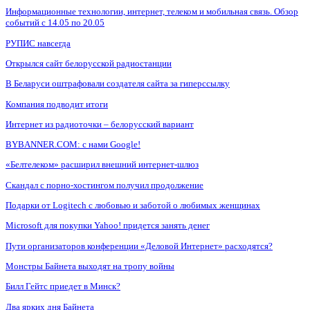
Информационные технологии, интернет, телеком и мобильная связь. Обзор
событий с 14.05 по 20.05
РУПИС навсегда
Открылся сайт белорусской радиостанции
В Беларуси оштрафовали создателя сайта за гиперссылку
Компания подводит итоги
Интернет из радиоточки – белорусский вариант
BYBANNER.COM: c нами Google!
«Белтелеком» расширил внешний интернет-шлюз
Скандал с порно-хостингом получил продолжение
Подарки от Logitech с любовью и заботой о любимых женщинах
Microsoft для покупки Yahoo! придется занять денег
Пути организаторов конференции «Деловой Интернет» расходятся?
Монстры Байнета выходят на тропу войны
Билл Гейтс приедет в Минск?
Два ярких дня Байнета