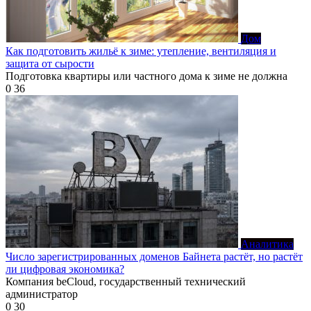
Дом
Как подготовить жильё к зиме: утепление, вентиляция и
защита от сырости
Подготовка квартиры или частного дома к зиме не должна
0
36
Аналитика
Число зарегистрированных доменов Байнета растёт, но растёт
ли цифровая экономика?
Компания beCloud, государственный технический
администратор
0
30