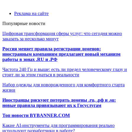
Реклама на сайте
Популярные новости
Цифровая трансформация сферы услуг: что сегодня можно
заказать за несколько минут
Россия меняет правила регистрации доменов:
иностранным компаниям предлагают новый механизм
работы в зонах .RU и .РФ
Частота 240 Гц и выше: есть ли предел человеческому глазу и
стоит ли за этим гнаться в реальности
Набор одежды для новорожденного для комфортного старта
жизни
Иностранцы рискуют потерять домены .ru, .рф и .su:
новые правила привязывают их к Госуслугам
Топ новости BYBANNER.COM
Какие AI-инструменты для программирования реально
используют разработчики в работе?