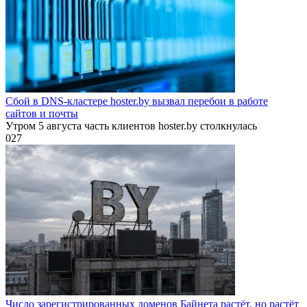
Сбой в DNS-кластере hoster.by вызвал перебои в работе
сайтов и почты
Утром 5 августа часть клиентов hoster.by столкнулась
0
27
Число зарегистрированных доменов Байнета растёт, но растёт