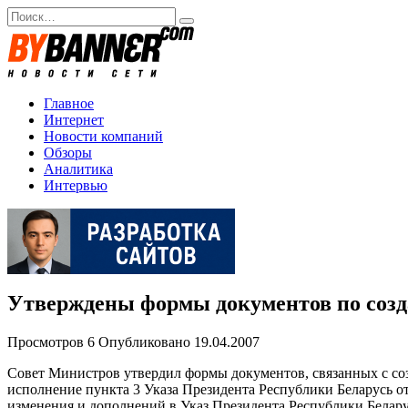
Перейти
Search
к
for:
содержанию
Главное
Интернет
Новости компаний
Обзоры
Аналитика
Интервью
Утверждены формы документов по соз
Просмотров
6
Опубликовано
19.04.2007
Совет Министров утвердил формы документов, связанных с со
исполнение пункта 3 Указа Президента Республики Беларусь о
изменения и дополнений в Указ Президента Республики Беларусь