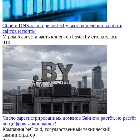
Сбой в DNS-кластере hoster.by вызвал перебои в работе
сайтов и почты
Утром 5 августа часть клиентов hoster.by столкнулась
0
14
Число зарегистрированных доменов Байнета растёт, но растёт
ли цифровая экономика?
Компания beCloud, государственный технический
администратор