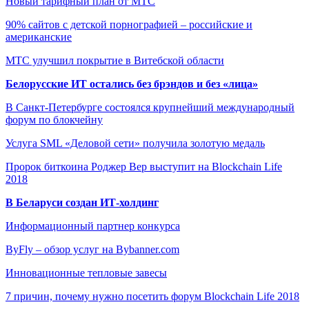
Новый тарифный план от МТС
90% сайтов с детской порнографией – российские и
американские
МТС улучшил покрытие в Витебской области
Белорусские ИТ остались без брэндов и без «лица»
В Санкт-Петербурге состоялся крупнейший международный
форум по блокчейну
Услуга SML «Деловой сети» получила золотую медаль
Пророк биткоина Роджер Вер выступит на Blockchain Life
2018
В Беларуси создан ИТ-холдинг
Информационный партнер конкурса
ByFly – обзор услуг на Bybanner.com
Инновационные тепловые завесы
7 причин, почему нужно посетить форум Blockchain Life 2018