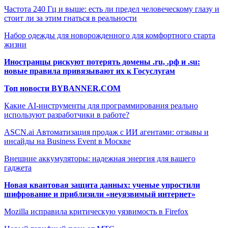
Частота 240 Гц и выше: есть ли предел человеческому глазу и
стоит ли за этим гнаться в реальности
Набор одежды для новорожденного для комфортного старта
жизни
Иностранцы рискуют потерять домены .ru, .рф и .su:
новые правила привязывают их к Госуслугам
Топ новости BYBANNER.COM
Какие AI-инструменты для программирования реально
используют разработчики в работе?
ASCN.ai Автоматизация продаж с ИИ агентами: отзывы и
инсайды на Business Event в Москве
Внешние аккумуляторы: надежная энергия для вашего
гаджета
Новая квантовая защита данных: ученые упростили
шифрование и приблизили «неуязвимый интернет»
Mozilla исправила критическую уязвимость в Firefox