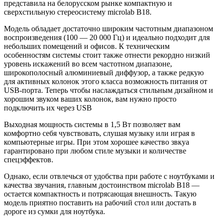
представила на белорусском рынке компактную и
сверхстильную стереосистему microlab B18.
Модель обладает достаточно широким частотным диапазоном
воспроизведения (100 — 20 000 Гц) и идеально подходит для
небольших помещений и офисов. К техническим
особенностям системы стоит также отнести рекордно низкий
уровень искажений во всем частотном диапазоне,
широкополосный алюминиевый диффузор, а также редкую
для активных колонок этого класса возможность питания от
USB-порта. Теперь чтобы наслаждаться стильным дизайном и
хорошим звуком ваших колонок, вам нужно просто
подключить их через USB
Выходная мощность системы в 1,5 Вт позволяет вам
комфортно себя чувствовать, слушая музыку или играя в
компьютерные игры. При этом хорошее качество звкуа
гарантировано при любом стиле музыки и количестве
спецэффектов.
Однако, если отвлечься от удобства при работе с ноутбуками и
качества звучания, главным достоинством microlab B18 —
остается компактность и потрясающая внешность. Такую
модель приятно поставить на рабочий стол или достать в
дороге из сумки для ноутбука.