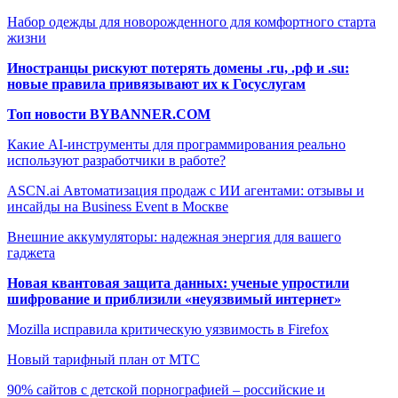
Набор одежды для новорожденного для комфортного старта
жизни
Иностранцы рискуют потерять домены .ru, .рф и .su:
новые правила привязывают их к Госуслугам
Топ новости BYBANNER.COM
Какие AI-инструменты для программирования реально
используют разработчики в работе?
ASCN.ai Автоматизация продаж с ИИ агентами: отзывы и
инсайды на Business Event в Москве
Внешние аккумуляторы: надежная энергия для вашего
гаджета
Новая квантовая защита данных: ученые упростили
шифрование и приблизили «неуязвимый интернет»
Mozilla исправила критическую уязвимость в Firefox
Новый тарифный план от МТС
90% сайтов с детской порнографией – российские и