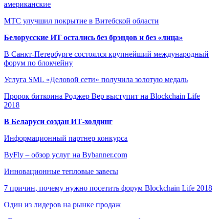
американские
МТС улучшил покрытие в Витебской области
Белорусские ИТ остались без брэндов и без «лица»
В Санкт-Петербурге состоялся крупнейший международный
форум по блокчейну
Услуга SML «Деловой сети» получила золотую медаль
Пророк биткоина Роджер Вер выступит на Blockchain Life
2018
В Беларуси создан ИТ-холдинг
Информационный партнер конкурса
ByFly – обзор услуг на Bybanner.com
Инновационные тепловые завесы
7 причин, почему нужно посетить форум Blockchain Life 2018
Один из лидеров на рынке продаж