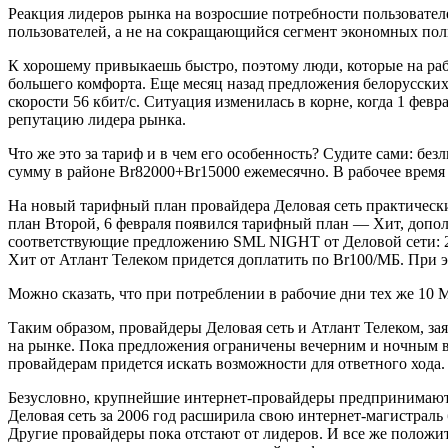
Реакция лидеров рынка на возросшие потребности пользователе
пользователей, а не на сокращающийся сегмент экономных поль
К хорошему привыкаешь быстро, поэтому люди, которые на раб
большего комфорта. Еще месяц назад предложения белорусских
скорости 56 кбит/с. Ситуация изменилась в корне, когда 1 фев
репутацию лидера рынка.
Что же это за тариф и в чем его особенность? Судите сами: бе
сумму в районе Br82000+Br15000 ежемесячно. В рабочее время 
На новый тарифный план провайдера Деловая сеть практически
план Второй, 6 февраля появился тарифный план — Хит, допол
соответствующие предложению SML NIGHT от Деловой сети: 256 
Хит от Атлант Телеком придется доплатить по Br100/МБ. При э
Можно сказать, что при потреблении в рабочие дни тех же 10
Таким образом, провайдеры Деловая сеть и Атлант Телеком, з
на рынке. Пока предложения ограничены вечерним и ночным вр
провайдерам придется искать возможности для ответного хода.
Безусловно, крупнейшие интернет-провайдеры предпринимают у
Деловая сеть за 2006 год расширила свою интернет-магистраль 
Другие провайдеры пока отстают от лидеров. И все же положи