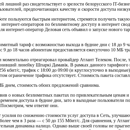
й лишний раз свидетельствует о зрелости белорусского IT-бизн
зователей, предпочитающих качеству и скорости доступа низкую
оте пользуются быстрым интернетом, стремятся получить такую
 интернет-операторов по безлимитному доступу в интернет сво
раля интернет-оператор Деловая сеть объявил о запуске нового 
злимитный тариф с возможностью выхода в будние дни с 18 до 9 ч
с 9 до 18 часов абонентам предоставляется ежесуточно 10 МБ тр
 моментально отреагировал провайдер Атлант Телеком. После, 
нивший линейку Шпаркi Дамавiк. В рамках данного тарифного п
кбит/с, трафик с 18:00 до 09:00 (и круглосуточно в выходные)
том ограничение трафика отсутствует. Стоимость пакета составл
 МБ днем, стоимость обоих предложений сравнима.
аявив о новых безлимитных пакетах по привлекательным ценам и
еменем доступа в будние дни, зато в выходные пользователи п
 Посмотрим, чем ответят они.
силия по снижению стоимости услуг доступа в Сеть, улучшают к
более чем в 3 раза — с 50 до 155 Мбит/с. Для сравнения, у Атла
тельная динамика налицо. Однако выше своей головы не прыгнеш