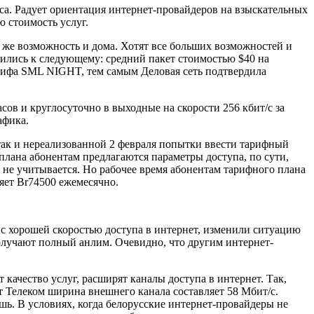
еса. Радует ориентация интернет-провайдеров на взыскательных
 стоимость услуг.
 же возможность и дома. Хотят все больших возможностей и
дились к следующему: средний пакет стоимостью $40 на
тарифа SML NIGHT, тем самым Деловая сеть подтвердила
асов и круглосуточно в выходные на скорости 256 кбит/с за
афика.
так и нереализованной 2 февраля попытки ввести тарифный
лана абонентам предлагаются параметры доступа, по сути,
 не учитывается. Но рабочее время абонентам тарифного плана
яет Br74500 ежемесячно.
 с хорошей скоростью доступа в интернет, изменили ситуацию
олучают полный анлим. Очевидно, что другим интернет-
ачество услуг, расширят каналы доступа в интернет. Так,
нт Телеком ширина внешнего канала составляет 58 Мбит/с.
ь. В условиях, когда белорусские интернет-провайдеры не