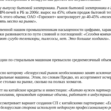
у выпуску бытовой электроники. Рынок бытовой электроники в
печей в РБ за 2006г. вырос на 45%; объем продаж бытовой техн
% этого объема; ОАО «Горизонт» контролирует до 40-45%
«теле
ять место на рынке»
.
войственной нашим промышленникам насыщенности цифрами, хар
ики развиваются по пути слияний и поглощений:
«Сегодня компа
ют сугубо телевизоры, пылесосы, нет. Это большие холдинги»
.
укции по стиральным машинам превысили среднемесячный объем п
асно которому
«белорусский рынок необоснованно занят исключ
ральные машины. Этим, по словам Предко, их ассортимент исчерп
 столько на рынке, сколько на полках хозмагов.
ает на китайские кредиты и инвестиции:
«Китаю нужен партнер, 
логиями, производит огромные объемы, работает в индустриал
ассматривает вариант создания СП с китайскими партнерами:
«Е
белорусская сторона использует недорогую профессиональную ра