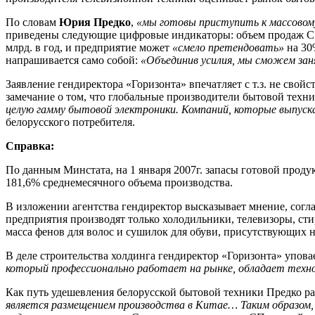
По словам
Юрия Предко
,
«мы готовы приступить к массовом
приведены следующие цифровые индикаторы: объем продаж СВЧ-
млрд. в год, и предприятие может
«смело претендовать»
на 30
напрашивается само собой:
«Объединив усилия, мы сможем зан
Заявление гендиректора «Горизонта» впечатляет с т.з. не с
замечание о том, что глобальные производители бытовой техн
целую гамму бытовой электроники. Компаний, которые выпуска
белорусского потребителя.
Справка:
По данным Минстата, на 1 января 2007г. запасы готовой прод
181,6% среднемесячного объема производства.
В изложении агентства гендиректор высказывает мнение, согл
предприятия производят только холодильники, телевизоры, сти
масса фенов для волос и сушилок для обуви, присутствующих не
В деле строительства холдинга гендиректор «Горизонта» упов
который профессионально работает на рынке, обладает техно
Как путь удешевления белорусской бытовой техники Предко р
является размещением производства в Китае… Таким образом, 