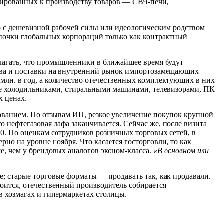
анированных к производству товаров — СВЧ-печи,
о с дешевизной рабочей силы или идеологическим родством
епочки глобальных корпораций только как контрактный
лагать, что промышленники в ближайшее время будут
тва и поставки на внутренний рынок импортозамещающих
 млн. в год, а количество отечественных комплектующих в них
щие холодильниками, стиральными машинами, телевизорами, ПК
х ценах.
тованием. По отзывам ИП, резкое увеличение покупок крупной
 нефтегазовая лафа заканчивается. Сейчас же, после визита
0. По оценкам сотрудников розничных торговых сетей, в
рно на уровне ноября. Что касается госторговли, то как
е, чем у брендовых аналогов эконом-класса.
«В основном или
; старые торговые форматы — продавать так, как продавали.
оится, отечественный производитель собирается
в хозмагах и гипермаркетах столицы.