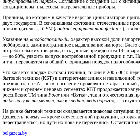
индустриальных парков»
. Соглашение о создании СП с китайц
кондиционеры, пылесосы, нагревательные приборы.
Причины, по которым в качестве варягов-цивилизаторов пригл
двух государств. В сегодняшнем состоянии отечественные про
производитель —
CEM
(
сontract еquipment manufacturer
), а хоч
Указание на
«необоснованный»
характер высокой доли импортн
лоббировать административное выдавливание импорта. Благо 
потребительских товаров», есть данные президентом 19 январ
— до 90%, удвоить выпуск востребованной продукции и т.п. Н
и т.д., переводятся на общий с юрлицами порядок налогообложе
Что касается продаж бытовой техники, то они в 2005-06гг. п
бытовой техники (КБТ) в интернет-магазинах и павильонной то
президента на «Атлант», население проявляет не характерный
нижнем и среднем ценовых сегментах КБТ продолжается хапун (в
российские ТМ типа
Polar
или «Вятка», так и отечественная п
по безналу выписывают, или в кредит: ведь дорого»,
— сетуют 
На рынке бытовой техники складывается знакомая ситуация: п
Дешеветь нечему — кроме отечественной продукции, которая д
перестраиваться, но пути их пока не пересеклись. Остается т
belgazeta.by