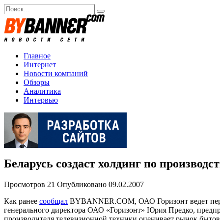
Перейти
Search
к
for:
содержанию
Главное
Интернет
Новости компаний
Обзоры
Аналитика
Интервью
Беларусь создаст холдинг по производс
Просмотров
21
Опубликовано
09.02.2007
Как ранее
сообщал
BYBANNER.COM, ОАО Горизонт ведет перего
генерального директора ОАО «Горизонт» Юрия Предко, предпр
производителя телевизионной техники оценивает рынок бытов