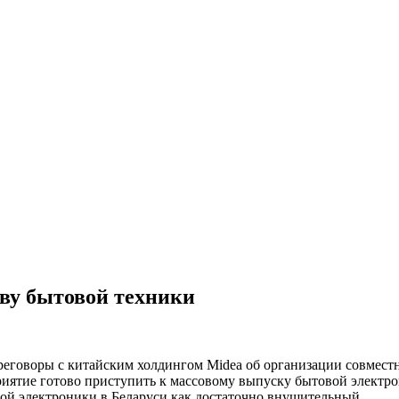
тву бытовой техники
воры с китайским холдингом Midea об организации совместно
иятие готово приступить к массовому выпуску бытовой электр
ой электроники в Беларуси как достаточно внушительный.