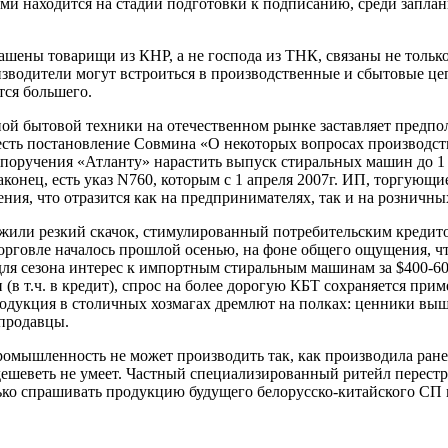
ами находится на стадии подготовки к подписанию, среди запл
ашены товарищи из КНР, а не господа из ТНК, связаны не тольк
изводители могут встроиться в производственные и сбытовые ц
ется большего.
ой бытовой техники на отечественном рынке заставляет предпо
есть постановление Совмина «О некоторых вопросах производс
я поручения «Атланту» нарастить выпуск стиральных машин до 1
аконец, есть указ N760, которым с 1 апреля 2007г. ИП, торгую
ния, что отразится как на предпринимателях, так и на розничны
ережили резкий скачок, стимулированный потребительским креди
рговле началось прошлой осенью, на фоне общего ощущения, что
 для сезона интерес к импортным стиральным машинам за $400-60
 т.ч. в кредит), спрос на более дорогую КБТ сохраняется приме
родукция в столичных хозмагах дремлют на полках: ценники выш
продавцы.
ромышленность не может производить так, как производила ранее
ешеветь не умеет. Частный специализированный ритейл перестр
олько спрашивать продукцию будущего белорусско-китайского СП 