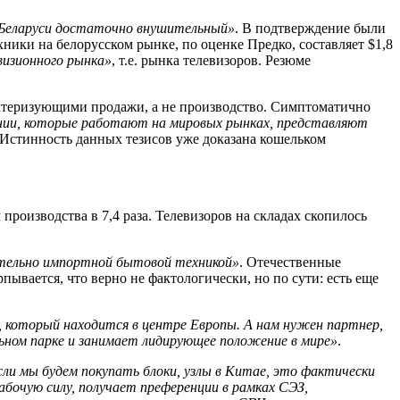
 Беларуси достаточно внушительный»
. В подтверждение были
ики на белорусском рынке, по оценке Предко, составляет $1,8
визионного рынка»
, т.е. рынка телевизоров. Резюме
актеризующими продажи, а не производство. Симптоматично
нии, которые работают на мировых рынках, представляют
 Истинность данных тезисов уже доказана кошельком
роизводства в 7,4 раза. Телевизоров на складах скопилось
ительно импортной бытовой техникой»
. Отечественные
ывается, что верно не фактологически, но по сути: есть еще
который находится в центре Европы. А нам нужен партнер,
ьном парке и занимает лидирующее положение в мире»
.
сли мы будем покупать блоки, узлы в Китае, это фактически
бочую силу, получает преференции в рамках СЭЗ,