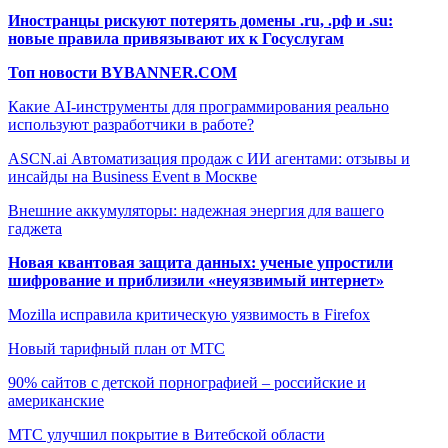
Иностранцы рискуют потерять домены .ru, .рф и .su:
новые правила привязывают их к Госуслугам
Топ новости BYBANNER.COM
Какие AI-инструменты для программирования реально
используют разработчики в работе?
ASCN.ai Автоматизация продаж с ИИ агентами: отзывы и
инсайды на Business Event в Москве
Внешние аккумуляторы: надежная энергия для вашего
гаджета
Новая квантовая защита данных: ученые упростили
шифрование и приблизили «неуязвимый интернет»
Mozilla исправила критическую уязвимость в Firefox
Новый тарифный план от МТС
90% сайтов с детской порнографией – российские и
американские
МТС улучшил покрытие в Витебской области