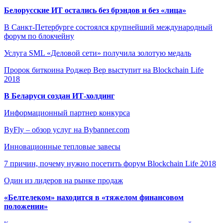
Белорусские ИТ остались без брэндов и без «лица»
В Санкт-Петербурге состоялся крупнейший международный
форум по блокчейну
Услуга SML «Деловой сети» получила золотую медаль
Пророк биткоина Роджер Вер выступит на Blockchain Life
2018
В Беларуси создан ИТ-холдинг
Информационный партнер конкурса
ByFly – обзор услуг на Bybanner.com
Инновационные тепловые завесы
7 причин, почему нужно посетить форум Blockchain Life 2018
Один из лидеров на рынке продаж
«Белтелеком» находится в «тяжелом финансовом
положении»