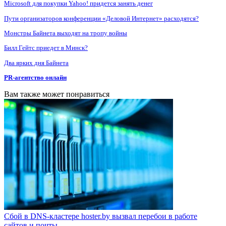
Microsoft для покупки Yahoo! придется занять денег
Пути организаторов конференции «Деловой Интернет» расходятся?
Монстры Байнета выходят на тропу войны
Билл Гейтс приедет в Минск?
Два ярких дня Байнета
PR-агентство онлайн
Вам также может понравиться
Сбой в DNS-кластере hoster.by вызвал перебои в работе
сайтов и почты