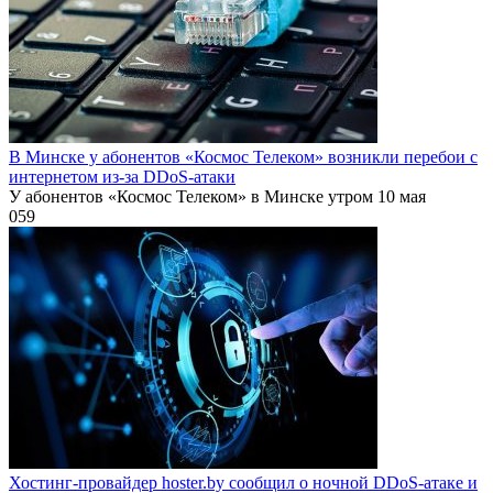
В Минске у абонентов «Космос Телеком» возникли перебои с
интернетом из-за DDoS-атаки
У абонентов «Космос Телеком» в Минске утром 10 мая
0
59
Хостинг-провайдер hoster.by сообщил о ночной DDoS-атаке и