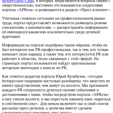
белорусских СМИ
, в которых затрагиваются вопросы связей с
общественностью, постоянно отслеживаются создателями
портала «АPRель» и размещаются в разделе «Пресс-клипинг».
Учитывая сложную ситуацию на профессиональном рынке
труда, портал предоставляет возможность размещать резюме
соискателям, а нанимателям — распространять информацию
об имеющихся вакансиях исключительно среди целевой
аудитории.
Информация на портале подобрана таким образом, чтобы он
был интересен как PR-профессионалам, так и тем, кто только
начинает свою карьеру, а также тем, кто интересуется PR или
работает в областях, тесно связанных с этой сферой. На
страницах портал пользователи найдут оригинальные
авторские аннотации о книгах по PR.
Как отметил редактор портала Юрий Кулабухов, «сегодня
белорусские пиарщики настолько разобщены, что зачастую не
имеют представления, чем живут их коллеги. Мы призываем
каждого PR-специалиста делиться своими событиями и
достижениями с нами, чтобы посредством портала «АPRель»
о них узнали коллеги, и мы перестали наконец-таки «вариться
в собственном соку». Для начала включите нас в свой список
рассылки пресс-релизов, а затем мы вместе сделаем
следующие шаги навстречу друг другу».