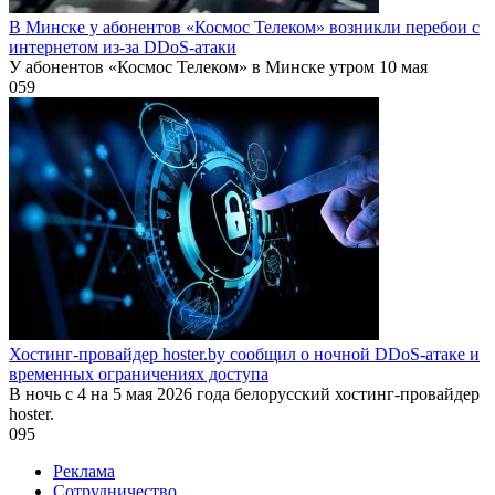
В Минске у абонентов «Космос Телеком» возникли перебои с
интернетом из-за DDoS-атаки
У абонентов «Космос Телеком» в Минске утром 10 мая
0
59
Хостинг-провайдер hoster.by сообщил о ночной DDoS-атаке и
временных ограничениях доступа
В ночь с 4 на 5 мая 2026 года белорусский хостинг-провайдер
hoster.
0
95
Реклама
Сотрудничество