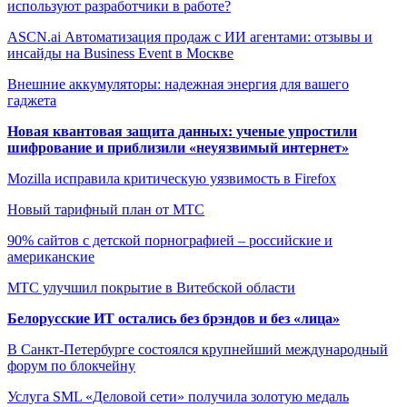
используют разработчики в работе?
ASCN.ai Автоматизация продаж с ИИ агентами: отзывы и
инсайды на Business Event в Москве
Внешние аккумуляторы: надежная энергия для вашего
гаджета
Новая квантовая защита данных: ученые упростили
шифрование и приблизили «неуязвимый интернет»
Mozilla исправила критическую уязвимость в Firefox
Новый тарифный план от МТС
90% сайтов с детской порнографией – российские и
американские
МТС улучшил покрытие в Витебской области
Белорусские ИТ остались без брэндов и без «лица»
В Санкт-Петербурге состоялся крупнейший международный
форум по блокчейну
Услуга SML «Деловой сети» получила золотую медаль