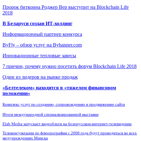
Пророк биткоина Роджер Вер выступит на Blockchain Life
2018
В Беларуси создан ИТ-холдинг
Информационный партнер конкурса
ByFly – обзор услуг на Bybanner.com
Инновационные тепловые завесы
7 причин, почему нужно посетить форум Blockchain Life 2018
Один из лидеров на рынке продаж
«Белтелеком» находится в «тяжелом финансовом
положении»
Комплекс услуг по созданию, сопровождению и продвижению сайта
Итоги международной специализированной выставки
Elab Media запускает видеоблоги на белорусском интернет-телевидении
Телеконсультации по флюорографии с 2008 года будут проводиться во всех
медучреждениях Минска