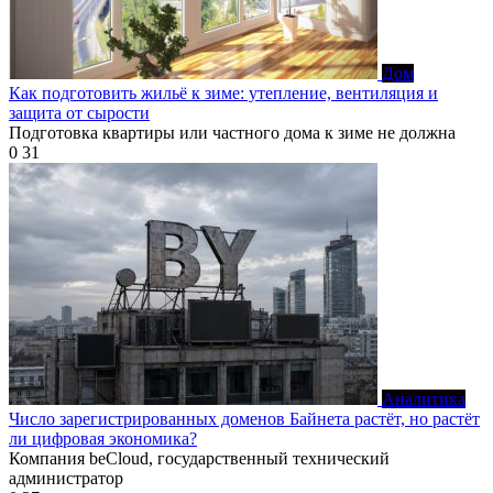
Дом
Как подготовить жильё к зиме: утепление, вентиляция и
защита от сырости
Подготовка квартиры или частного дома к зиме не должна
0
31
Аналитика
Число зарегистрированных доменов Байнета растёт, но растёт
ли цифровая экономика?
Компания beCloud, государственный технический
администратор