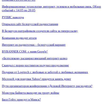
Информационные технологии, интернет, телеком и мобильная связь. Обзор
событий с 14.05 по 20.05
РУПИС навсегда
Открылся сайт белорусской радиостанции
В Беларуси оштрафовали создателя сайта за гиперссылку
Компания подводит итоги
Интернет из радиоточки – белорусский вариант
BYBANNER.COM: c нами Google!
«Белтелеком» расширил внешний интернет-шлюз
Скандал с порно-хостингом получил продолжение
Подарки от Logitech с любовью и заботой о любимых женщинах
Microsoft для покупки Yahoo! придется занять денег
Пути организаторов конференции «Деловой Интернет» расходятся?
Монстры Байнета выходят на тропу войны
Билл Гейтс приедет в Минск?