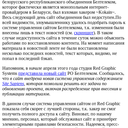
белорусского республиканского объединения Белтелеком,
которое фактически является монопольным интернет-
провайдером в Беларуси, был взломан хакером ~Kokain~.
Весь следующий день сайт объединения был недоступен.По
всей видимости, злоумышленнику удалось подобрать пароль к
системе управления сайтом Белтелекома, т.к. изменения были
внесены лишь в текст новостей (см.
скриншот
). В таком
случае недоступность сайта в течение суток можно объяснить
работами по восстановлению контента. На момент написания
материала в новостной ленте не были восстановлены
несколько последних новостей, текст которых, видимо, не
попал в последний бэкап.
Напомним, в начале апреля этого года студия Red Graphic
Systems
представила новый сайт
РО Белтелеком. Сообщалось,
что
в сайт внедрена новая система управления содержанием
Site Sapiens
, которая позволила решить все задачи по
обновлению проекта, включая распределение прав внесения и
публикации материалов
.
В данном случае система управления сайтом от Red Graphic
показала себя скорее с лучшей стороны, т.к. хакер не смог
получить полного доступа к сайту. Виноват, по нашему
мнению, персонал, который обслуживал сайт и принебрег
элементарными правилами безопасности. Надеемся, пресс-