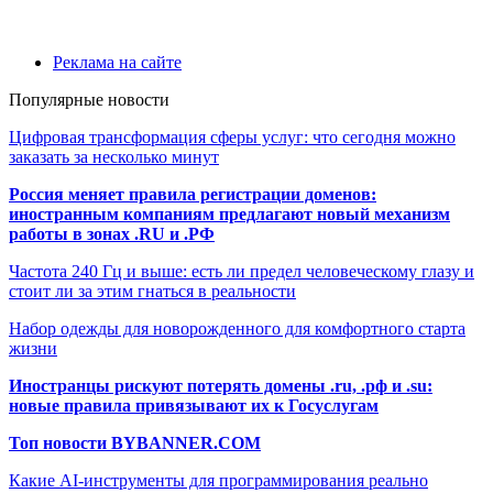
Реклама на сайте
Популярные новости
Цифровая трансформация сферы услуг: что сегодня можно
заказать за несколько минут
Россия меняет правила регистрации доменов:
иностранным компаниям предлагают новый механизм
работы в зонах .RU и .РФ
Частота 240 Гц и выше: есть ли предел человеческому глазу и
стоит ли за этим гнаться в реальности
Набор одежды для новорожденного для комфортного старта
жизни
Иностранцы рискуют потерять домены .ru, .рф и .su:
новые правила привязывают их к Госуслугам
Топ новости BYBANNER.COM
Какие AI-инструменты для программирования реально