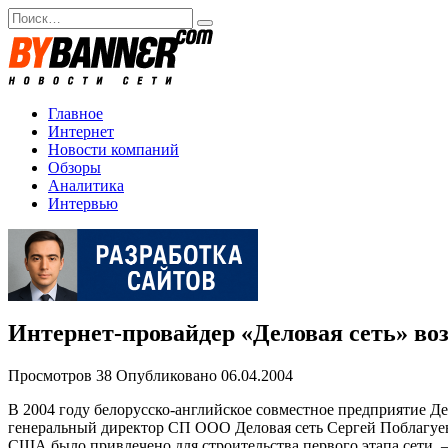
Перейти
Search
к
for:
содержанию
Главное
Интернет
Новости компаний
Обзоры
Аналитика
Интервью
Интернет-провайдер «Деловая сеть» воз
Просмотров
38
Опубликовано
06.04.2004
В 2004 году белорусско-английское совместное предприятие Де
генеральный директор СП ООО Деловая сеть Сергей Поблагуев. 
США было привлечено для строительства первого этапа сети, —