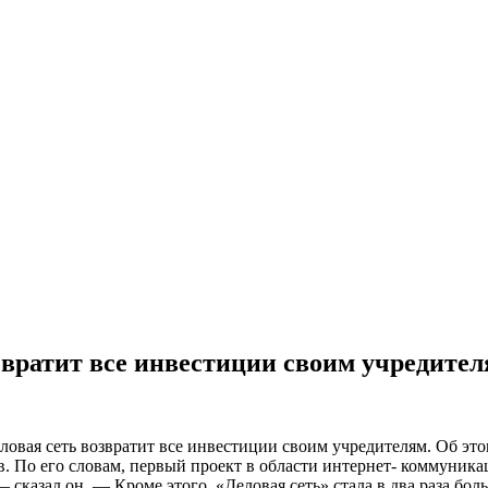
вратит все инвестиции своим учредителя
ловая сеть возвратит все инвестиции своим учредителям. Об эт
По его словам, первый проект в области интернет- коммуникаци
 сказал он. — Кроме этого, «Деловая сеть» стала в два раза б