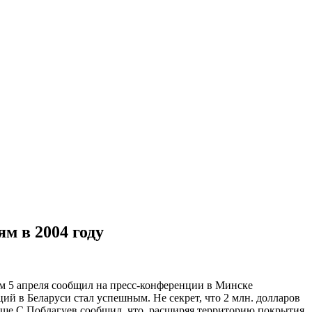
м в 2004 году
ом 5 апреля сообщил на пресс-конференции в Минске
й в Беларуси стал успешным. Не секрет, что 2 млн. долларов
ольше.С.Поблагуев сообщил, что, расширяя территорию покрытия