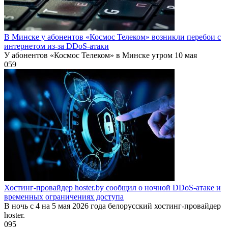
В Минске у абонентов «Космос Телеком» возникли перебои с
интернетом из-за DDoS-атаки
У абонентов «Космос Телеком» в Минске утром 10 мая
0
59
Хостинг-провайдер hoster.by сообщил о ночной DDoS-атаке и
временных ограничениях доступа
В ночь с 4 на 5 мая 2026 года белорусский хостинг-провайдер
hoster.
0
95