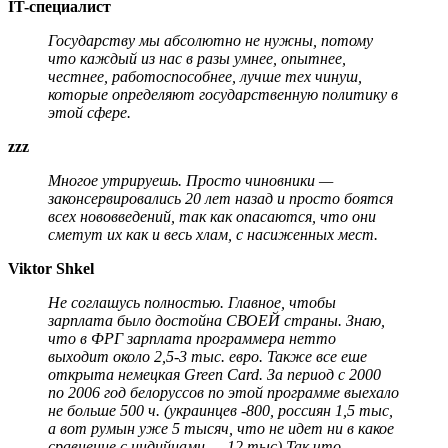
IT-специалист
Государству мы абсолютно не нужны, потому
что каждый из нас в разы умнее, опытнее,
честнее, работоспособнее, лучше тех чинуш,
которые определяют государственную политику в
этой сфере.
zzz
Многое утрируешь. Просто чиновники —
законсервировались 20 лет назад и просто боятся
всех нововведений, так как опасаются, что они
сметут их как и весь хлам, с насиженных мест.
Viktor Shkel
Не соглашусь полностью. Главное, чтобы
зарплата было достойна СВОЕЙ страны. Знаю,
что в ФРГ зарплата программера нетто
выходит около 2,5-3 тыс. евро. Также все еше
открыта немецкая Green Card. За период с 2000
по 2006 год белоруссов по этой программе выехало
не больше 500 ч. (украинцев -800, россиян 1,5 тыс,
а вот румын уже 5 тысяч, что не идет ни в какое
сравнение с индийцами — 12 тыс) Так что