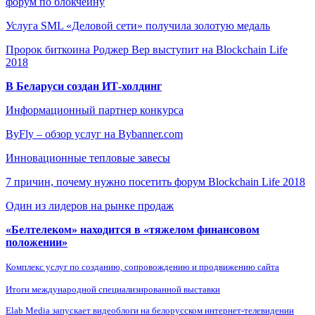
форум по блокчейну
Услуга SML «Деловой сети» получила золотую медаль
Пророк биткоина Роджер Вер выступит на Blockchain Life
2018
В Беларуси создан ИТ-холдинг
Информационный партнер конкурса
ByFly – обзор услуг на Bybanner.com
Инновационные тепловые завесы
7 причин, почему нужно посетить форум Blockchain Life 2018
Один из лидеров на рынке продаж
«Белтелеком» находится в «тяжелом финансовом
положении»
Комплекс услуг по созданию, сопровождению и продвижению сайта
Итоги международной специализированной выставки
Elab Media запускает видеоблоги на белорусском интернет-телевидении