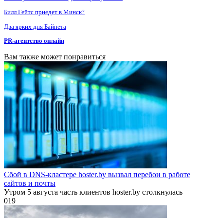
Билл Гейтс приедет в Минск?
Два ярких дня Байнета
PR-агентство онлайн
Вам также может понравиться
Сбой в DNS-кластере hoster.by вызвал перебои в работе
сайтов и почты
Утром 5 августа часть клиентов hoster.by столкнулась
0
19