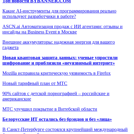
Топ новости BYBANNER.COM
Какие AI-инструменты для программирования реально
используют разработчики в работе?
ASCN.ai Автоматизация продаж с ИИ агентами: отзывы и
инсайды на Business Event в Москве
Внешние аккумуляторы: надежная энергия для вашего
гаджета
Новая квантовая защита данных: ученые упростили
шифрование и приблизили «неуязвимый интернет»
Mozilla исправила критическую уязвимость в Firefox
Новый тарифный план от МТС
90% сайтов с детской порнографией – российские и
американские
МТС улучшил покрытие в Витебской области
Белорусские ИТ остались без брэндов и без «лица»
В Санкт-Петербурге состоялся крупнейший международный