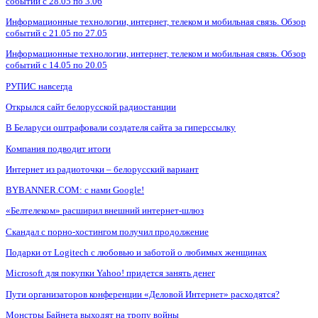
событий с 28.05 по 3.06
Информационные технологии, интернет, телеком и мобильная связь. Обзор
событий с 21.05 по 27.05
Информационные технологии, интернет, телеком и мобильная связь. Обзор
событий с 14.05 по 20.05
РУПИС навсегда
Открылся сайт белорусской радиостанции
В Беларуси оштрафовали создателя сайта за гиперссылку
Компания подводит итоги
Интернет из радиоточки – белорусский вариант
BYBANNER.COM: c нами Google!
«Белтелеком» расширил внешний интернет-шлюз
Скандал с порно-хостингом получил продолжение
Подарки от Logitech с любовью и заботой о любимых женщинах
Microsoft для покупки Yahoo! придется занять денег
Пути организаторов конференции «Деловой Интернет» расходятся?
Монстры Байнета выходят на тропу войны