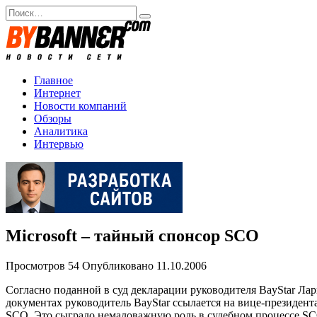
Перейти
Search
к
for:
содержанию
Главное
Интернет
Новости компаний
Обзоры
Аналитика
Интервью
Microsoft – тайный спонсор SCO
Просмотров
54
Опубликовано
11.10.2006
Согласно поданной в суд декларации руководителя BayStar Л
документах руководитель BayStar ссылается на вице-президент
SCO. Это сыграло немаловажную роль в судебном процессе SCO