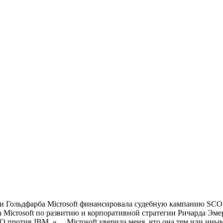
ари Гольдфарба Microsoft финансировала судебную кампанию S
а Microsoft по развитию и корпоративной стратегии Ричарда Эме
 против IBM. «… Microsoft уверила меня, что она тем или ины