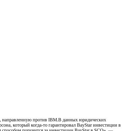
CO, направленную против IBM.В данных юридических
рсона, который когда-то гарантировал BayStar инвестиции в
м способом поручится за инвестиции BayStar в SCO», —