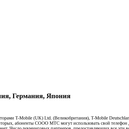
ия, Германия, Япония
рами T-Mobile (UK) Ltd. (Великобритания), T-Mobile Deutschl
в которых, абоненты СООО МТС могут использовать свой телефо
нет. Число роуминговых партнеров, предоставляющих все эти в