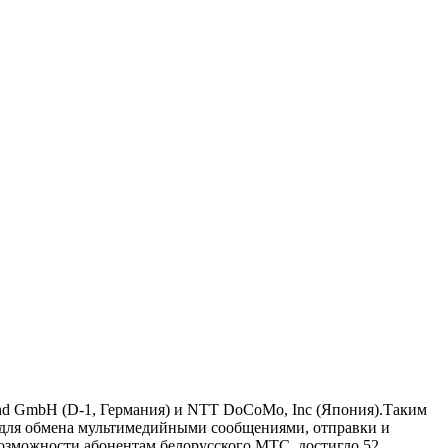
and GmbH (D-1, Германия) и NTT DoCoMo, Inc (Япония).Таким
н для обмена мультимедийными сообщениями, отправки и
озможности абонентам белорусского МТС, достигло 52.