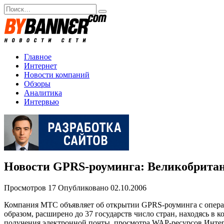
Перейти
Search
к
for:
содержанию
Главное
Интернет
Новости компаний
Обзоры
Аналитика
Интервью
Новости GPRS-роуминга: Великобритан
Просмотров
17
Опубликовано
02.10.2006
Компания МТС объявляет об открытии GPRS-роуминга с операто
образом, расширено до 37 государств число стран, находясь 
получения электронной почты, просмотра WAP-ресурсов Интер