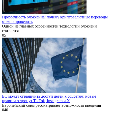
Прозрачность блокчейна: почему криптовалютные переводы
можно проверить
Одной из главных особенностей технологии блокчейн
считается
0
5
ЕС может ограничить доступ детей к соцсетям: новые
правила затронут TikTok, Instagram и X
Европейский союз рассматривает возможность введения
0
401