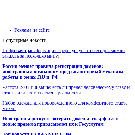
Реклама на сайте
Популярные новости
Цифровая трансформация сферы услуг: что сегодня можно
заказать за несколько минут
Россия меняет правила регистрации доменов:
иностранным компаниям предлагают новый механизм
работы в зонах .RU и .РФ
Частота 240 Гц и выше: есть ли предел человеческому глазу и
стоит ли за этим гнаться в реальности
Набор одежды для новорожденного для комфортного старта
жизни
Иностранцы рискуют потерять домены .ru, .рф и .su:
новые правила привязывают их к Госуслугам
Топ новости BYBANNER.COM