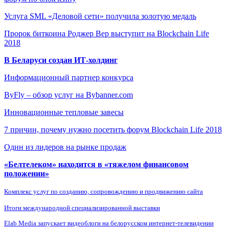
Услуга SML «Деловой сети» получила золотую медаль
Пророк биткоина Роджер Вер выступит на Blockchain Life
2018
В Беларуси создан ИТ-холдинг
Информационный партнер конкурса
ByFly – обзор услуг на Bybanner.com
Инновационные тепловые завесы
7 причин, почему нужно посетить форум Blockchain Life 2018
Один из лидеров на рынке продаж
«Белтелеком» находится в «тяжелом финансовом
положении»
Комплекс услуг по созданию, сопровождению и продвижению сайта
Итоги международной специализированной выставки
Elab Media запускает видеоблоги на белорусском интернет-телевидении