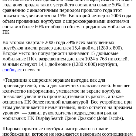
года доля продаж таких устройств составила свыше 50%. По
сравнению с аналогичным периодом прошлого года этот
показатель увеличился на 15%. Во второй четверти 2006 года
объем проданных ноутбуков с широкоэкранными дисплеями
составил более 60% от общего объема проданных мобильных
ПК.
Во втором квартале 2006 года 39% всех выпущенных
ноутбуков имели размер дисплея 15,4 дюйма (1280 х 800).
Второе место по популярности занимают 15-дюймовые
мобильные ПК с разрешением дисплея 1024 х 768 пикселей,
за ними следуют 14,1-дюймовые (1280 х 800) ноутбуки,
сообщает
cnews.ru.
«Тенденция к широким экранам выгодна как для
производителей, так и для конечных пользователей. Большее
количество информации, умещаемое на экране ноутбука,
позволяет увеличить производительность работы, а также
оснастить ПК более полной клавиатурой. Вес устройства при
этом увеличивается незначительно, либо остается на прежнем
уровне», — заявил руководитель подразделения рынка
мобильных ПК DisplaySearch Джон Джакобс (John Jacobs).
Широкоформатные ноутбуки выигрывают в плане
изображения, которое не искажается неверным соотношением