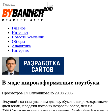
Перейти
Search
к
for:
содержанию
Главное
Интернет
Новости компаний
Обзоры
Аналитика
Интервью
В моде широкоформатные ноутбуки
Просмотров
14
Опубликовано
29.08.2006
Текущий год стал удачным для ноутбуков с широкоэкранными
дисплеями, продажи которых возросли более, чем на
25%.Согласно исследованию компании DisplaySearch в начале