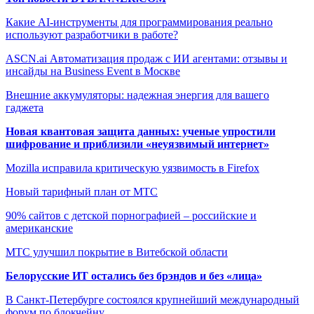
Какие AI-инструменты для программирования реально
используют разработчики в работе?
ASCN.ai Автоматизация продаж с ИИ агентами: отзывы и
инсайды на Business Event в Москве
Внешние аккумуляторы: надежная энергия для вашего
гаджета
Новая квантовая защита данных: ученые упростили
шифрование и приблизили «неуязвимый интернет»
Mozilla исправила критическую уязвимость в Firefox
Новый тарифный план от МТС
90% сайтов с детской порнографией – российские и
американские
МТС улучшил покрытие в Витебской области
Белорусские ИТ остались без брэндов и без «лица»
В Санкт-Петербурге состоялся крупнейший международный
форум по блокчейну