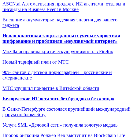
ASCN.ai Автоматизация продаж с ИИ агентами: отзывы и
инсайды на Business Event в Москве
Внешние аккумуляторы: надежная энергия для вашего
гаджета
Новая квантовая защита данных: ученые упростили
шифрование и приблизили «неуязвимый интернет»
Mozilla исправила критическую уязвимость в Firefox
Новый тарифный план от МТС
90% сайтов с детской порнографией – российские и
американские
МТС улучшил покрытие в Витебской области
Белорусские ИТ остались без брэндов и без «лица»
В Санкт-Петербурге состоялся крупнейший международный
форум по блокчейну
Услуга SML «Деловой сети» получила золотую медаль
Пророк биткоина Роджер Вер выступит на Blockchain Life