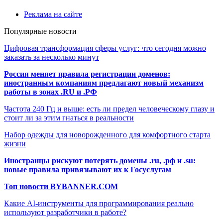
Реклама на сайте
Популярные новости
Цифровая трансформация сферы услуг: что сегодня можно
заказать за несколько минут
Россия меняет правила регистрации доменов:
иностранным компаниям предлагают новый механизм
работы в зонах .RU и .РФ
Частота 240 Гц и выше: есть ли предел человеческому глазу и
стоит ли за этим гнаться в реальности
Набор одежды для новорожденного для комфортного старта
жизни
Иностранцы рискуют потерять домены .ru, .рф и .su:
новые правила привязывают их к Госуслугам
Топ новости BYBANNER.COM
Какие AI-инструменты для программирования реально
используют разработчики в работе?