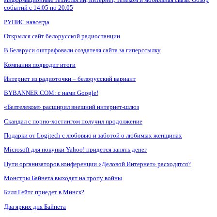
событий с 14.05 по 20.05
РУПИС навсегда
Открылся сайт белорусской радиостанции
В Беларуси оштрафовали создателя сайта за гиперссылку
Компания подводит итоги
Интернет из радиоточки – белорусский вариант
BYBANNER.COM: c нами Google!
«Белтелеком» расширил внешний интернет-шлюз
Скандал с порно-хостингом получил продолжение
Подарки от Logitech с любовью и заботой о любимых женщинах
Microsoft для покупки Yahoo! придется занять денег
Пути организаторов конференции «Деловой Интернет» расходятся?
Монстры Байнета выходят на тропу войны
Билл Гейтс приедет в Минск?
Два ярких дня Байнета