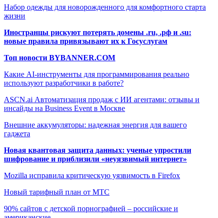
Набор одежды для новорожденного для комфортного старта
жизни
Иностранцы рискуют потерять домены .ru, .рф и .su:
новые правила привязывают их к Госуслугам
Топ новости BYBANNER.COM
Какие AI-инструменты для программирования реально
используют разработчики в работе?
ASCN.ai Автоматизация продаж с ИИ агентами: отзывы и
инсайды на Business Event в Москве
Внешние аккумуляторы: надежная энергия для вашего
гаджета
Новая квантовая защита данных: ученые упростили
шифрование и приблизили «неуязвимый интернет»
Mozilla исправила критическую уязвимость в Firefox
Новый тарифный план от МТС
90% сайтов с детской порнографией – российские и
американские