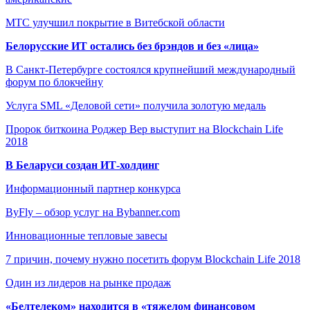
МТС улучшил покрытие в Витебской области
Белорусские ИТ остались без брэндов и без «лица»
В Санкт-Петербурге состоялся крупнейший международный
форум по блокчейну
Услуга SML «Деловой сети» получила золотую медаль
Пророк биткоина Роджер Вер выступит на Blockchain Life
2018
В Беларуси создан ИТ-холдинг
Информационный партнер конкурса
ByFly – обзор услуг на Bybanner.com
Инновационные тепловые завесы
7 причин, почему нужно посетить форум Blockchain Life 2018
Один из лидеров на рынке продаж
«Белтелеком» находится в «тяжелом финансовом