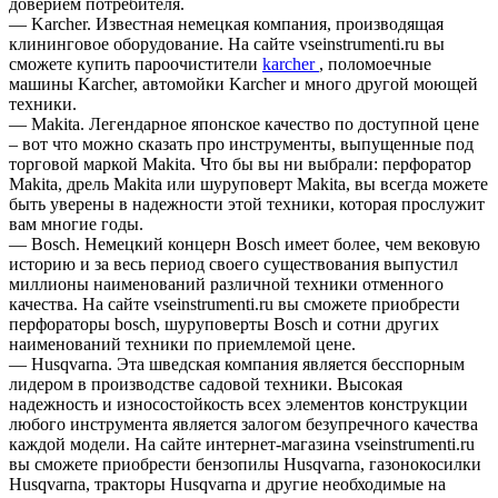
доверием потребителя.
— Karcher. Известная немецкая компания, производящая
клининговое оборудование. На сайте vseinstrumenti.ru вы
сможете купить пароочистители
karcher
, поломоечные
машины Karcher, автомойки Karcher и много другой моющей
техники.
— Makita. Легендарное японское качество по доступной цене
– вот что можно сказать про инструменты, выпущенные под
торговой маркой Makita. Что бы вы ни выбрали: перфоратор
Makita, дрель Makita или шуруповерт Makita, вы всегда можете
быть уверены в надежности этой техники, которая прослужит
вам многие годы.
— Bosch. Немецкий концерн Bosch имеет более, чем вековую
историю и за весь период своего существования выпустил
миллионы наименований различной техники отменного
качества. На сайте vseinstrumenti.ru вы сможете приобрести
перфораторы bosch, шуруповерты Bosch и сотни других
наименований техники по приемлемой цене.
— Husqvarna. Эта шведская компания является бесспорным
лидером в производстве садовой техники. Высокая
надежность и износостойкость всех элементов конструкции
любого инструмента является залогом безупречного качества
каждой модели. На сайте интернет-магазина vseinstrumenti.ru
вы сможете приобрести бензопилы Husqvarna, газонокосилки
Husqvarna, тракторы Husqvarna и другие необходимые на