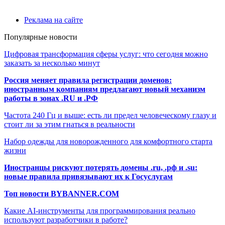
Реклама на сайте
Популярные новости
Цифровая трансформация сферы услуг: что сегодня можно
заказать за несколько минут
Россия меняет правила регистрации доменов:
иностранным компаниям предлагают новый механизм
работы в зонах .RU и .РФ
Частота 240 Гц и выше: есть ли предел человеческому глазу и
стоит ли за этим гнаться в реальности
Набор одежды для новорожденного для комфортного старта
жизни
Иностранцы рискуют потерять домены .ru, .рф и .su:
новые правила привязывают их к Госуслугам
Топ новости BYBANNER.COM
Какие AI-инструменты для программирования реально
используют разработчики в работе?