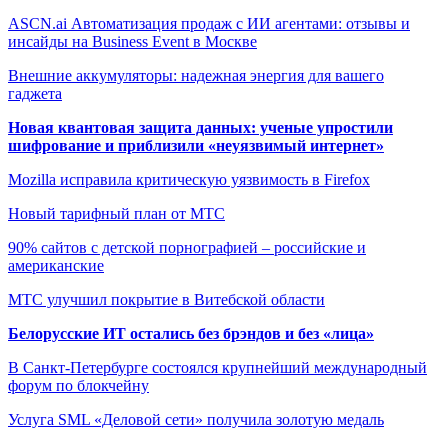
ASCN.ai Автоматизация продаж с ИИ агентами: отзывы и
инсайды на Business Event в Москве
Внешние аккумуляторы: надежная энергия для вашего
гаджета
Новая квантовая защита данных: ученые упростили
шифрование и приблизили «неуязвимый интернет»
Mozilla исправила критическую уязвимость в Firefox
Новый тарифный план от МТС
90% сайтов с детской порнографией – российские и
американские
МТС улучшил покрытие в Витебской области
Белорусские ИТ остались без брэндов и без «лица»
В Санкт-Петербурге состоялся крупнейший международный
форум по блокчейну
Услуга SML «Деловой сети» получила золотую медаль