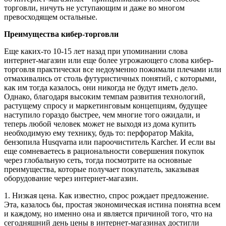
торговли, ничуть не уступающим и даже во многом
превосходящем остальные.
Преимущества кибер-торговли
Еще каких-то 10-15 лет назад при упоминании слова
интернет-магазин или еще более угрожающего слова кибер-
торговля практически все недоуменно пожимали плечами или
отмахивались от столь футуристичных понятий, с которыми,
как им тогда казалось, они никогда не будут иметь дело.
Однако, благодаря высоким темпам развития технологий,
растущему спросу и маркетинговым концепциям, будущее
наступило гораздо быстрее, чем многие того ожидали, и
теперь любой человек может не выходя из дома купить
необходимую ему технику, будь то: перфоратор Makita,
бензопила Husqvarna или пароочиститель Karcher. И если вы
еще сомневаетесь в рациональности совершения покупок
через глобальную сеть, тогда посмотрите на основные
преимущества, которые получает покупатель, заказывая
оборудование через интернет-магазин.
1. Низкая цена. Как известно, спрос рождает предложение.
Эта, казалось бы, простая экономическая истина понятна всем
и каждому, но именно она и является причиной того, что на
сегодняшний день цены в интернет-магазинах достигли