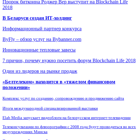
Пророк биткоина Роджер Вер выступит на Blockchain Life
2018
В Беларуси создан ИТ-холдинг
Информационный партнер конкурса
ByFly – обзор услуг на Bybanner.com
Инновационные тепловые завесы
7 причин, почему нужно посетить форум Blockchain Life 2018
Один из лидеров на рынке продаж
«Белтелеком» находится в «тяжелом финансовом
положении»
Комплекс услуг по созданию, сопровождению и продвижению сайта
Итоги международной специализированной выставки
Elab Media запускает видеоблоги на белорусском интернет-телевидении
Телеконсультации по флюорографии с 2008 года будут проводиться во всех
медучреждениях Минска