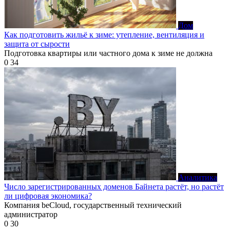
Дом
Как подготовить жильё к зиме: утепление, вентиляция и
защита от сырости
Подготовка квартиры или частного дома к зиме не должна
0
34
Аналитика
Число зарегистрированных доменов Байнета растёт, но растёт
ли цифровая экономика?
Компания beCloud, государственный технический
администратор
0
30