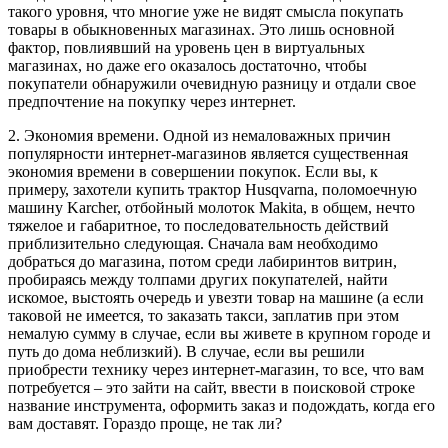
такого уровня, что многие уже не видят смысла покупать
товары в обыкновенных магазинах. Это лишь основной
фактор, повлиявший на уровень цен в виртуальных
магазинах, но даже его оказалось достаточно, чтобы
покупатели обнаружили очевидную разницу и отдали свое
предпочтение на покупку через интернет.
2. Экономия времени. Одной из немаловажных причин
популярности интернет-магазинов является существенная
экономия времени в совершении покупок. Если вы, к
примеру, захотели купить трактор Husqvarna, поломоечную
машину Karcher, отбойный молоток Makita, в общем, нечто
тяжелое и габаритное, то последовательность действий
приблизительно следующая. Сначала вам необходимо
добраться до магазина, потом среди лабиринтов витрин,
пробираясь между толпами других покупателей, найти
искомое, выстоять очередь и увезти товар на машине (а если
таковой не имеется, то заказать такси, заплатив при этом
немалую сумму в случае, если вы живете в крупном городе и
путь до дома неблизкий). В случае, если вы решили
приобрести технику через интернет-магазин, то все, что вам
потребуется – это зайти на сайт, ввести в поисковой строке
название инструмента, оформить заказ и подождать, когда его
вам доставят. Гораздо проще, не так ли?