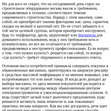
Ни для кого не секрет, что на сегодняшний день спрос на
строительное оборудование весьма высок и требования,
предъявляемые к технике, соответствуют темпам
современного строительства. Наряду с этим заказчик, само
собой, не пренебрегает такими факторами как: цена, гарантия,
скидки на мелкий и крупный опт. Но не стоит забывать и о
той части целевой группы, которая приобретает инструмент,
будь то: перфоратор, дрель, шуруповерт или
бензопила
для
домашнего использования, ведь у них требования хоть и
незначительно, но все же отличаются от требований,
предъявляемых к инструменту профессионалами. Если вопрос
о том, «что нужно купить?» решается сам собой, то вопрос
«где купить?» требует обдуманного и взвешенного ответа.
Основная масса потребителей привыкла совершать покупки в
обыкновенных магазинах, ориентируясь на широкую рекламу
в средствах массовой информации и на мнения знакомых, уже
испробовавших тот или иной товар. И когда дело доходит до
выбора магазина, то здесь мнения покупателей расходятся и
многие не видят разницы между обыкновенным центром
электроинструментов и узкоспециализированным салоном. А
ведь существует целый пласт рыночного предложения, куда
решаются заглянуть лишь немногие и, как показывает
практика, весьма напрасно. Как вы уже догадались, речь идет
об интернет-магазинах – принципиально новом способе