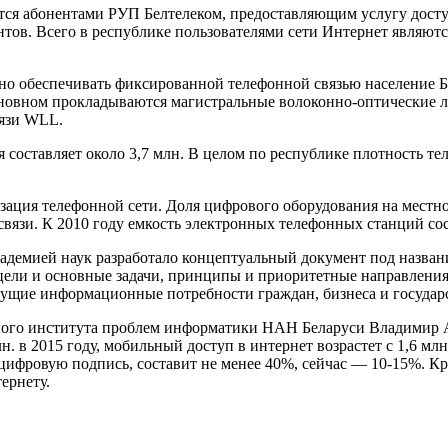
яется абонентами РУП Белтелеком, предоставляющим услугу досту
ентов. Всего в республике пользователями сети Интернет являютс
.
но обеспечивать фиксированной телефонной связью население Б
основном прокладываются магистральные волоконно-оптические 
вязи WLL.
 составляет около 3,7 млн. В целом по республике плотность 
зация телефонной сети. Доля цифрового оборудования на местно
язи. К 2010 году емкость электронных телефонных станций сос
кадемией наук разработало концептуальный документ под назва
я цели и основные задачи, принципы и приоритетные направлен
тущие информационные потребности граждан, бизнеса и государс
нного института проблем информатики НАН Беларуси Владимир А
. в 2015 году, мобильный доступ в интернет возрастет с 1,6 млн.
ифровую подпись, составит не менее 40%, сейчас — 10-15%. Кро
ернету.