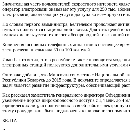
Значительная часть пользователей скоростного интернета явл
оператор электросвязи оказывает эту услугу для 250 тыс. абон
электросвязи, оказывающих услуги доступа во всемирную сеть
По словам первого замминистра, Белтелеком продолжает актив
пунктов пользуются стационарной связью. Для этих целей в 
пунктах используется технология беспроводной телефонной с
Количество основных телефонных аппаратов в настоящее время
электросвязи, превысила 39 на 100 жителей.
Иван Рак отметил, что в республике также проводится модерни
электронных станций пользуются дополнительными услугами св
Он также добавил, что Минсвязи совместно с Национальной а
Республики Беларусь до 2015 года. В документе определяютс
задач является развитие инфраструктуры, обеспечивающей рас
Как рассказал заместитель генерального директора Объедине
увеличение портов широкополосного доступа с 1,4 млн. до 4 млн
юридических лиц, использующих в своей работе электронную ц
этому сроку должны быть подключены к широкополосному инт
БЕЛТА