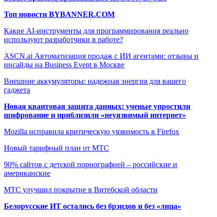
Топ новости BYBANNER.COM
Какие AI-инструменты для программирования реально
используют разработчики в работе?
ASCN.ai Автоматизация продаж с ИИ агентами: отзывы и
инсайды на Business Event в Москве
Внешние аккумуляторы: надежная энергия для вашего
гаджета
Новая квантовая защита данных: ученые упростили
шифрование и приблизили «неуязвимый интернет»
Mozilla исправила критическую уязвимость в Firefox
Новый тарифный план от МТС
90% сайтов с детской порнографией – российские и
американские
МТС улучшил покрытие в Витебской области
Белорусские ИТ остались без брэндов и без «лица»