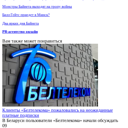
Монстры Байнета выходят на тропу войны
Билл Гейтс приедет в Минск?
Два ярких дня Байнета
PR-агентство онлайн
Вам также может понравиться
Клиенты «Белтелекома» пожаловались на неожиданные
платные подписки
В Беларуси пользователи «Белтелекома» начали обсуждать
0
9