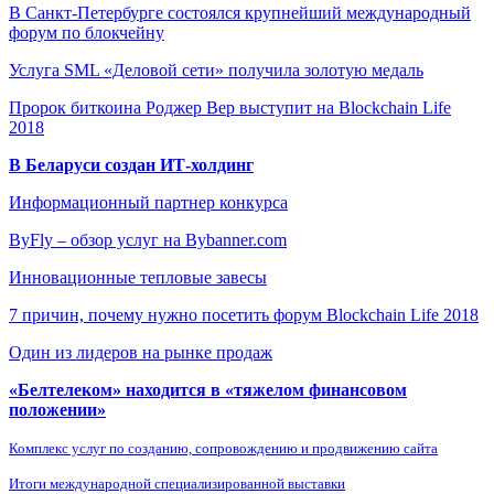
В Санкт-Петербурге состоялся крупнейший международный
форум по блокчейну
Услуга SML «Деловой сети» получила золотую медаль
Пророк биткоина Роджер Вер выступит на Blockchain Life
2018
В Беларуси создан ИТ-холдинг
Информационный партнер конкурса
ByFly – обзор услуг на Bybanner.com
Инновационные тепловые завесы
7 причин, почему нужно посетить форум Blockchain Life 2018
Один из лидеров на рынке продаж
«Белтелеком» находится в «тяжелом финансовом
положении»
Комплекс услуг по созданию, сопровождению и продвижению сайта
Итоги международной специализированной выставки