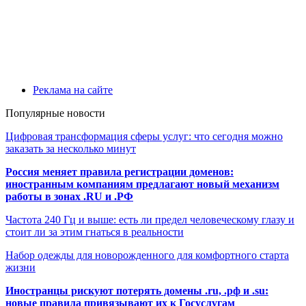
Реклама на сайте
Популярные новости
Цифровая трансформация сферы услуг: что сегодня можно
заказать за несколько минут
Россия меняет правила регистрации доменов:
иностранным компаниям предлагают новый механизм
работы в зонах .RU и .РФ
Частота 240 Гц и выше: есть ли предел человеческому глазу и
стоит ли за этим гнаться в реальности
Набор одежды для новорожденного для комфортного старта
жизни
Иностранцы рискуют потерять домены .ru, .рф и .su:
новые правила привязывают их к Госуслугам