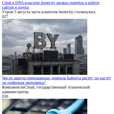
Сбой в DNS-кластере hoster.by вызвал перебои в работе
сайтов и почты
Утром 5 августа часть клиентов hoster.by столкнулась
0
27
Число зарегистрированных доменов Байнета растёт, но растёт
ли цифровая экономика?
Компания beCloud, государственный технический
администратор
0
30