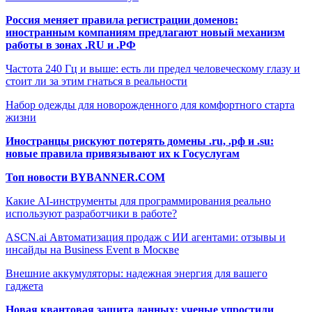
Россия меняет правила регистрации доменов:
иностранным компаниям предлагают новый механизм
работы в зонах .RU и .РФ
Частота 240 Гц и выше: есть ли предел человеческому глазу и
стоит ли за этим гнаться в реальности
Набор одежды для новорожденного для комфортного старта
жизни
Иностранцы рискуют потерять домены .ru, .рф и .su:
новые правила привязывают их к Госуслугам
Топ новости BYBANNER.COM
Какие AI-инструменты для программирования реально
используют разработчики в работе?
ASCN.ai Автоматизация продаж с ИИ агентами: отзывы и
инсайды на Business Event в Москве
Внешние аккумуляторы: надежная энергия для вашего
гаджета
Новая квантовая защита данных: ученые упростили