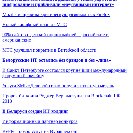
шифрование и приблизили «неуязвимый интернет»
Mozilla исправила критическую уязвимость в Firefox
Новый тарифный план от МТС
90% сайтов с детской порнографией – российские и
американские
МТС улучшил покрытие в Витебской области
Белорусские ИТ остались без брэндов и без «лица»
В Санкт-Петербурге состоялся крупнейший международный
форум по блокчейну
Услуга SML «Деловой сети» получила золотую медаль
Пророк биткоина Роджер Вер выступит на Blockchain Life
2018
В Беларуси создан ИТ-холдинг
Информационный партнер конкурса
ByFly – обзор услуг на Bybanner.com