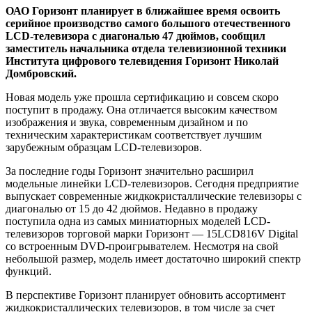
ОАО Горизонт планирует в ближайшее время освоить
серийное производство самого большого отечественного
LCD-телевизора с диагональю 47 дюймов, сообщил
заместитель начальника отдела телевизионной техники
Института цифрового телевидения Горизонт Николай
Домбровский.
Новая модель уже прошла сертификацию и совсем скоро
поступит в продажу. Она отличается высоким качеством
изображения и звука, современным дизайном и по
техническим характеристикам соответствует лучшим
зарубежным образцам LCD-телевизоров.
За последние годы Горизонт значительно расширил
модельные линейки LCD-телевизоров. Сегодня предприятие
выпускает современные жидкокристаллические телевизоры с
диагональю от 15 до 42 дюймов. Недавно в продажу
поступила одна из самых миниатюрных моделей LCD-
телевизоров торговой марки Горизонт — 15LCD816V Digital
со встроенным DVD-проигрывателем. Несмотря на свой
небольшой размер, модель имеет достаточно широкий спектр
функций.
В перспективе Горизонт планирует обновить ассортимент
жидкокристаллических телевизоров, в том числе за счет