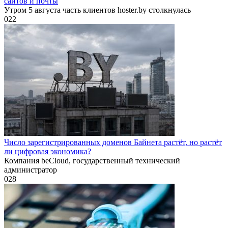
сайтов и почты
Утром 5 августа часть клиентов hoster.by столкнулась
0
22
Число зарегистрированных доменов Байнета растёт, но растёт
ли цифровая экономика?
Компания beCloud, государственный технический
администратор
0
28