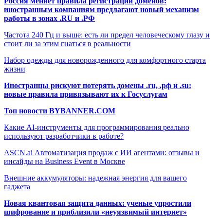
Россия меняет правила регистрации доменов:
иностранным компаниям предлагают новый механизм
работы в зонах .RU и .РФ
Частота 240 Гц и выше: есть ли предел человеческому глазу и
стоит ли за этим гнаться в реальности
Набор одежды для новорожденного для комфортного старта
жизни
Иностранцы рискуют потерять домены .ru, .рф и .su:
новые правила привязывают их к Госуслугам
Топ новости BYBANNER.COM
Какие AI-инструменты для программирования реально
используют разработчики в работе?
ASCN.ai Автоматизация продаж с ИИ агентами: отзывы и
инсайды на Business Event в Москве
Внешние аккумуляторы: надежная энергия для вашего
гаджета
Новая квантовая защита данных: ученые упростили
шифрование и приблизили «неуязвимый интернет»