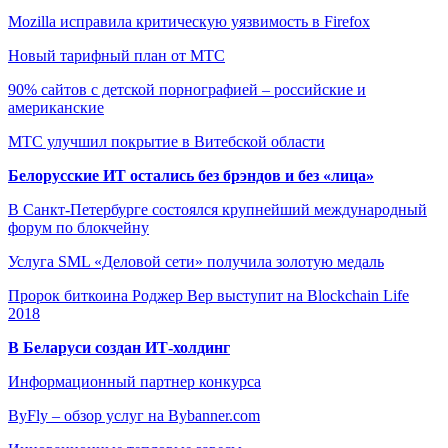
Mozilla исправила критическую уязвимость в Firefox
Новый тарифный план от МТС
90% сайтов с детской порнографией – российские и
американские
МТС улучшил покрытие в Витебской области
Белорусские ИТ остались без брэндов и без «лица»
В Санкт-Петербурге состоялся крупнейший международный
форум по блокчейну
Услуга SML «Деловой сети» получила золотую медаль
Пророк биткоина Роджер Вер выступит на Blockchain Life
2018
В Беларуси создан ИТ-холдинг
Информационный партнер конкурса
ByFly – обзор услуг на Bybanner.com