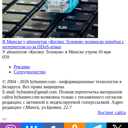
В Минске у абонентов «Космос Телеком» возникли перебои с
интернетом из-за DDoS-атаки
У абонентов «Космос Телеком» в Минске утром 10 мая
0
59
Реклама
Сотрудничество
© 2004 - 2026 bybanner.com - информационные технологии в
Беларуси. Все права защищены.
E-mail: bybanner@gmail.com. Полная перепечатка материалов
сайта bybanner.com возможна только с письменного согласия
редакции, с активной и индексируемой гиперссылкой. Адрес
редакции: г.Минск, ул.Бровки, 22-7
Хостинг сайта