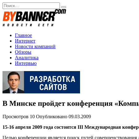
Перейти
Search
к
for:
содержанию
Главное
Интернет
Новости компаний
Обзоры
Аналитика
Интервью
В Минске пройдет конференция «Компь
Просмотров
10
Опубликовано
09.03.2009
15-16 апреля 2009 года состоится III Международная кон
Целью конференции является поиск путей совершенствования д