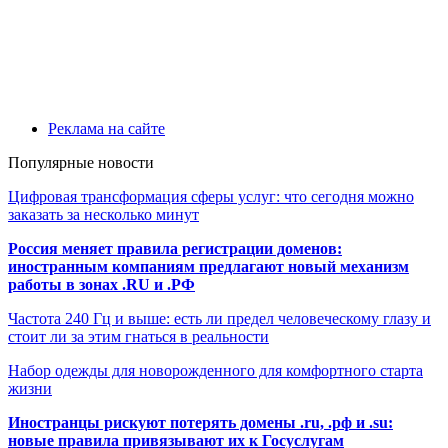
Реклама на сайте
Популярные новости
Цифровая трансформация сферы услуг: что сегодня можно
заказать за несколько минут
Россия меняет правила регистрации доменов:
иностранным компаниям предлагают новый механизм
работы в зонах .RU и .РФ
Частота 240 Гц и выше: есть ли предел человеческому глазу и
стоит ли за этим гнаться в реальности
Набор одежды для новорожденного для комфортного старта
жизни
Иностранцы рискуют потерять домены .ru, .рф и .su:
новые правила привязывают их к Госуслугам