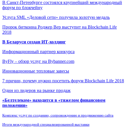
В Санкт-Петербурге состоялся крупнейший международный
форум по блокчейну
Услуга SML «Деловой сети» получила золотую медаль
Пророк биткоина Роджер Вер выступит на Blockchain Life
2018
В Беларуси создан ИТ-холдинг
Информационный партнер конкурса
ByFly – обзор услуг на Bybanner.com
Инновационные тепловые завесы
7 причин, почему нужно посетить форум Blockchain Life 2018
Один из лидеров на рынке продаж
«Белтелеком» находится в «тяжелом финансовом
положении»
Комплекс услуг по созданию, сопровождению и продвижению сайта
Итоги международной специализированной выставки