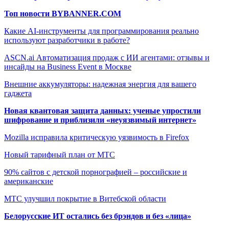
Топ новости BYBANNER.COM
Какие AI-инструменты для программирования реально
используют разработчики в работе?
ASCN.ai Автоматизация продаж с ИИ агентами: отзывы и
инсайды на Business Event в Москве
Внешние аккумуляторы: надежная энергия для вашего
гаджета
Новая квантовая защита данных: ученые упростили
шифрование и приблизили «неуязвимый интернет»
Mozilla исправила критическую уязвимость в Firefox
Новый тарифный план от МТС
90% сайтов с детской порнографией – российские и
американские
МТС улучшил покрытие в Витебской области
Белорусские ИТ остались без брэндов и без «лица»