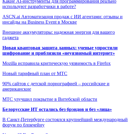
Какие AI-инструменты для программирования реально
используют разработчики в работе?
ASCN.ai Автоматизация продаж с ИИ агентами: отзывы и
инсайды на Business Event в Москве
Внешние аккумуляторы: надежная энергия для вашего
гаджета
Новая квантовая защита данных: ученые упростили
шифрование и приблизили «неуязвимый интернет»
Mozilla исправила критическую уязвимость в Firefox
Новый тарифный план от МТС
90% сайтов с детской порнографией – российские и
американские
МТС улучшил покрытие в Витебской области
Белорусские ИТ остались без брэндов и без «лица»
В Санкт-Петербурге состоялся крупнейший международный
форум по блокчейну