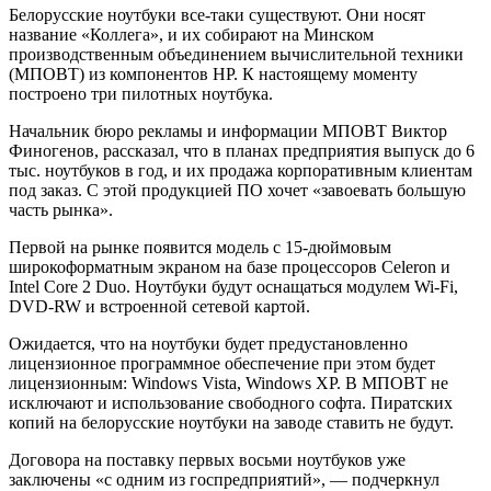
Белорусские ноутбуки все-таки существуют. Они носят
название «Коллега», и их собирают на Минском
производственным объединением вычислительной техники
(МПОВТ) из компонентов HP. К настоящему моменту
построено три пилотных ноутбука.
Начальник бюро рекламы и информации МПОВТ Виктор
Финогенов, рассказал, что в планах предприятия выпуск до 6
тыс. ноутбуков в год, и их продажа корпоративным клиентам
под заказ. C этой продукцией ПО хочет «завоевать большую
часть рынка».
Первой на рынке появится модель с 15-дюймовым
широкоформатным экраном на базе процессоров Celeron и
Intel Core 2 Duo. Ноутбуки будут оснащаться модулем Wi-Fi,
DVD-RW и встроенной сетевой картой.
Ожидается, что на ноутбуки будет предустановленно
лицензионное программное обеспечение при этом будет
лицензионным: Windows Vista, Windows ХР. В МПОВТ не
исключают и использование свободного софта. Пиратских
копий на белорусские ноутбуки на заводе ставить не будут.
Договора на поставку первых восьми ноутбуков уже
заключены «с одним из госпредприятий», — подчеркнул