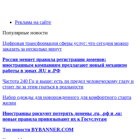
Реклама на сайте
Популярные новости
Цифровая трансформация сферы услуг: что сегодня можно
заказать за несколько минут
Россия меняет правила регистрации доменов:
иностранным компаниям предлагают новый механизм
работы в зонах .RU и .РФ
Частота 240 Гц и выше: есть ли предел человеческому глазу и
стоит ли за этим гнаться в реальности
Набор одежды для новорожденного для комфортного старта
жизни
Иностранцы рискуют потерять домены .ru, .рф и .su:
новые правила привязывают их к Госуслугам
Топ новости BYBANNER.COM