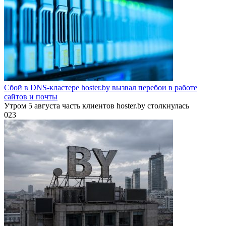
Сбой в DNS-кластере hoster.by вызвал перебои в работе
сайтов и почты
Утром 5 августа часть клиентов hoster.by столкнулась
0
23