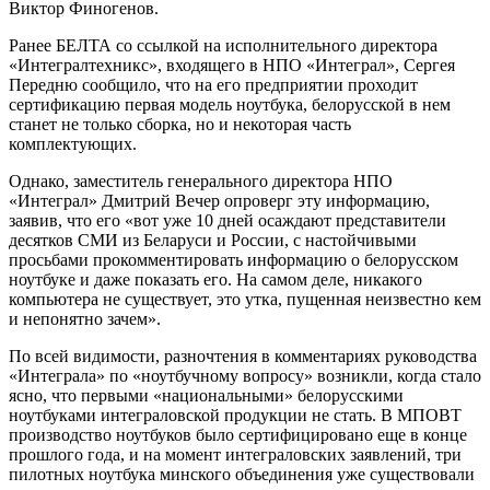
Виктор Финогенов.
Ранее БЕЛТА со ссылкой на исполнительного директора
«Интегралтехникс», входящего в НПО «Интеграл», Сергея
Передню сообщило, что на его предприятии проходит
сертификацию первая модель ноутбука, белорусской в нем
станет не только сборка, но и некоторая часть
комплектующих.
Однако, заместитель генерального директора НПО
«Интеграл» Дмитрий Вечер опроверг эту информацию,
заявив, что его «вот уже 10 дней осаждают представители
десятков СМИ из Беларуси и России, с настойчивыми
просьбами прокомментировать информацию о белорусском
ноутбуке и даже показать его. На самом деле, никакого
компьютера не существует, это утка, пущенная неизвестно кем
и непонятно зачем».
По всей видимости, разночтения в комментариях руководства
«Интеграла» по «ноутбучному вопросу» возникли, когда стало
ясно, что первыми «национальными» белорусскими
ноутбуками интеграловской продукции не стать. В МПОВТ
производство ноутбуков было сертифицировано еще в конце
прошлого года, и на момент интеграловских заявлений, три
пилотных ноутбука минского объединения уже существовали