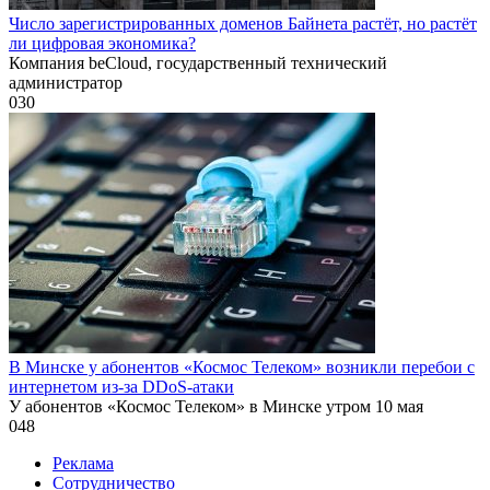
Число зарегистрированных доменов Байнета растёт, но растёт
ли цифровая экономика?
Компания beCloud, государственный технический
администратор
0
30
В Минске у абонентов «Космос Телеком» возникли перебои с
интернетом из-за DDoS-атаки
У абонентов «Космос Телеком» в Минске утром 10 мая
0
48
Реклама
Сотрудничество