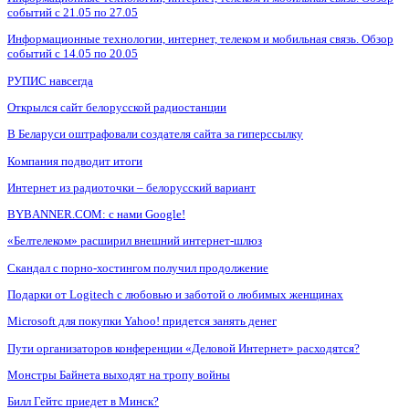
событий с 21.05 по 27.05
Информационные технологии, интернет, телеком и мобильная связь. Обзор
событий с 14.05 по 20.05
РУПИС навсегда
Открылся сайт белорусской радиостанции
В Беларуси оштрафовали создателя сайта за гиперссылку
Компания подводит итоги
Интернет из радиоточки – белорусский вариант
BYBANNER.COM: c нами Google!
«Белтелеком» расширил внешний интернет-шлюз
Скандал с порно-хостингом получил продолжение
Подарки от Logitech с любовью и заботой о любимых женщинах
Microsoft для покупки Yahoo! придется занять денег
Пути организаторов конференции «Деловой Интернет» расходятся?
Монстры Байнета выходят на тропу войны
Билл Гейтс приедет в Минск?