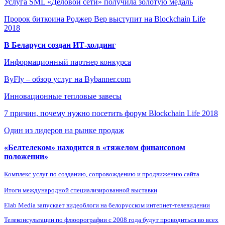
Услуга SML «Деловой сети» получила золотую медаль
Пророк биткоина Роджер Вер выступит на Blockchain Life
2018
В Беларуси создан ИТ-холдинг
Информационный партнер конкурса
ByFly – обзор услуг на Bybanner.com
Инновационные тепловые завесы
7 причин, почему нужно посетить форум Blockchain Life 2018
Один из лидеров на рынке продаж
«Белтелеком» находится в «тяжелом финансовом
положении»
Комплекс услуг по созданию, сопровождению и продвижению сайта
Итоги международной специализированной выставки
Elab Media запускает видеоблоги на белорусском интернет-телевидении
Телеконсультации по флюорографии с 2008 года будут проводиться во всех