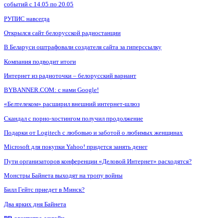
событий с 14.05 по 20.05
РУПИС навсегда
Открылся сайт белорусской радиостанции
В Беларуси оштрафовали создателя сайта за гиперссылку
Компания подводит итоги
Интернет из радиоточки – белорусский вариант
BYBANNER.COM: c нами Google!
«Белтелеком» расширил внешний интернет-шлюз
Скандал с порно-хостингом получил продолжение
Подарки от Logitech с любовью и заботой о любимых женщинах
Microsoft для покупки Yahoo! придется занять денег
Пути организаторов конференции «Деловой Интернет» расходятся?
Монстры Байнета выходят на тропу войны
Билл Гейтс приедет в Минск?
Два ярких дня Байнета