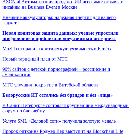
ASCN.ai Автоматизация продаж с ИИ агентами: отзывы и
инсайды на Business Event в Москве
Внешние аккумуляторы: надежная энергия для вашего
гаджета
Новая квантовая защита данных: ученые упростили
шифрование и приблизили «неуязвимый интернет»
Mozilla исправила критическую уязвимость в Firefox
Новый тарифный план от МТС
90% сайтов с детской порнографией – российские и
американские
МТС улучшил покрытие в Витебской области
Белорусские ИТ остались без брэндов и без «лица»
В Санкт-Петербурге состоялся крупнейший международный
форум по блокчейну
Услуга SML «Деловой сети» получила золотую медаль
Пророк биткоина Роджер Вер выступит на Blockchain Life