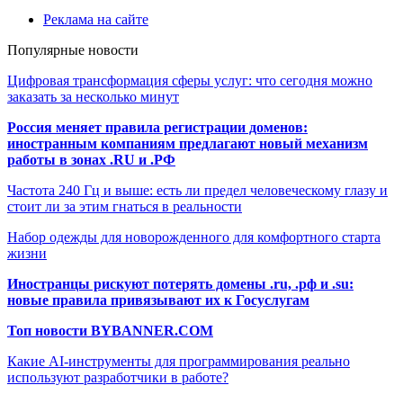
Реклама на сайте
Популярные новости
Цифровая трансформация сферы услуг: что сегодня можно
заказать за несколько минут
Россия меняет правила регистрации доменов:
иностранным компаниям предлагают новый механизм
работы в зонах .RU и .РФ
Частота 240 Гц и выше: есть ли предел человеческому глазу и
стоит ли за этим гнаться в реальности
Набор одежды для новорожденного для комфортного старта
жизни
Иностранцы рискуют потерять домены .ru, .рф и .su:
новые правила привязывают их к Госуслугам
Топ новости BYBANNER.COM
Какие AI-инструменты для программирования реально
используют разработчики в работе?