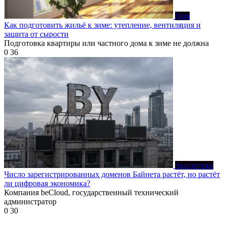
Дом
Как подготовить жильё к зиме: утепление, вентиляция и
защита от сырости
Подготовка квартиры или частного дома к зиме не должна
0
36
Аналитика
Число зарегистрированных доменов Байнета растёт, но растёт
ли цифровая экономика?
Компания beCloud, государственный технический
администратор
0
30