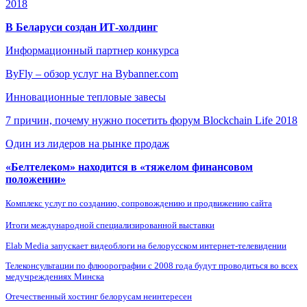
2018
В Беларуси создан ИТ-холдинг
Информационный партнер конкурса
ByFly – обзор услуг на Bybanner.com
Инновационные тепловые завесы
7 причин, почему нужно посетить форум Blockchain Life 2018
Один из лидеров на рынке продаж
«Белтелеком» находится в «тяжелом финансовом
положении»
Комплекс услуг по созданию, сопровождению и продвижению сайта
Итоги международной специализированной выставки
Elab Media запускает видеоблоги на белорусском интернет-телевидении
Телеконсультации по флюорографии с 2008 года будут проводиться во всех
медучреждениях Минска
Отечественный хостинг белорусам неинтересен