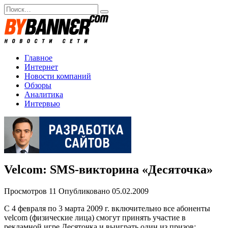
Перейти
Search
к
for:
содержанию
Главное
Интернет
Новости компаний
Обзоры
Аналитика
Интервью
Velcom: SMS-викторина «Десяточка»
Просмотров
11
Опубликовано
05.02.2009
C 4 февраля по 3 марта 2009 г. включительно все абоненты
velcom (физические лица) смогут принять участие в
рекламной игре Десяточка и выиграть один из призов: