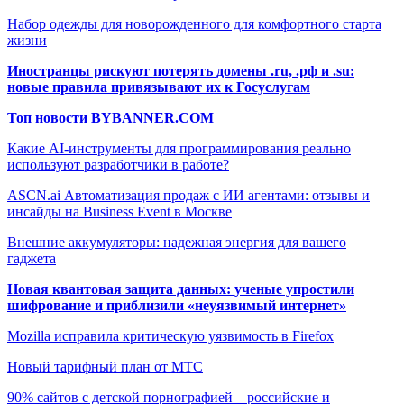
Набор одежды для новорожденного для комфортного старта
жизни
Иностранцы рискуют потерять домены .ru, .рф и .su:
новые правила привязывают их к Госуслугам
Топ новости BYBANNER.COM
Какие AI-инструменты для программирования реально
используют разработчики в работе?
ASCN.ai Автоматизация продаж с ИИ агентами: отзывы и
инсайды на Business Event в Москве
Внешние аккумуляторы: надежная энергия для вашего
гаджета
Новая квантовая защита данных: ученые упростили
шифрование и приблизили «неуязвимый интернет»
Mozilla исправила критическую уязвимость в Firefox
Новый тарифный план от МТС
90% сайтов с детской порнографией – российские и