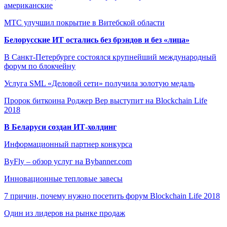
американские
МТС улучшил покрытие в Витебской области
Белорусские ИТ остались без брэндов и без «лица»
В Санкт-Петербурге состоялся крупнейший международный
форум по блокчейну
Услуга SML «Деловой сети» получила золотую медаль
Пророк биткоина Роджер Вер выступит на Blockchain Life
2018
В Беларуси создан ИТ-холдинг
Информационный партнер конкурса
ByFly – обзор услуг на Bybanner.com
Инновационные тепловые завесы
7 причин, почему нужно посетить форум Blockchain Life 2018
Один из лидеров на рынке продаж