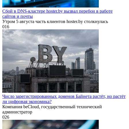
Сбой в DNS-кластере hoster.by вызвал перебои в работе
сайтов и почты
Утром 5 августа часть клиентов hoster.by столкнулась
0
16
Число зарегистрированных доменов Байнета растёт, но растёт
ли цифровая экономика?
Компания beCloud, государственный технический
администратор
0
26