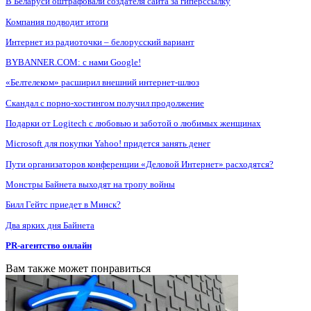
В Беларуси оштрафовали создателя сайта за гиперссылку
Компания подводит итоги
Интернет из радиоточки – белорусский вариант
BYBANNER.COM: c нами Google!
«Белтелеком» расширил внешний интернет-шлюз
Скандал с порно-хостингом получил продолжение
Подарки от Logitech с любовью и заботой о любимых женщинах
Microsoft для покупки Yahoo! придется занять денег
Пути организаторов конференции «Деловой Интернет» расходятся?
Монстры Байнета выходят на тропу войны
Билл Гейтс приедет в Минск?
Два ярких дня Байнета
PR-агентство онлайн
Вам также может понравиться