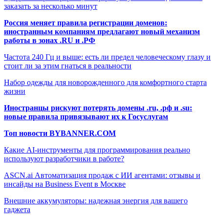
заказать за несколько минут
Россия меняет правила регистрации доменов:
иностранным компаниям предлагают новый механизм
работы в зонах .RU и .РФ
Частота 240 Гц и выше: есть ли предел человеческому глазу и
стоит ли за этим гнаться в реальности
Набор одежды для новорожденного для комфортного старта
жизни
Иностранцы рискуют потерять домены .ru, .рф и .su:
новые правила привязывают их к Госуслугам
Топ новости BYBANNER.COM
Какие AI-инструменты для программирования реально
используют разработчики в работе?
ASCN.ai Автоматизация продаж с ИИ агентами: отзывы и
инсайды на Business Event в Москве
Внешние аккумуляторы: надежная энергия для вашего
гаджета