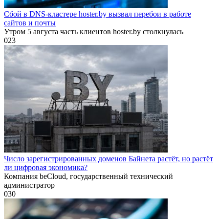
Сбой в DNS-кластере hoster.by вызвал перебои в работе
сайтов и почты
Утром 5 августа часть клиентов hoster.by столкнулась
0
23
Число зарегистрированных доменов Байнета растёт, но растёт
ли цифровая экономика?
Компания beCloud, государственный технический
администратор
0
30