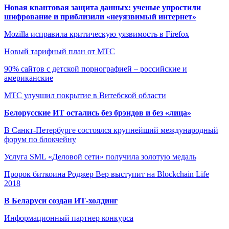
Новая квантовая защита данных: ученые упростили
шифрование и приблизили «неуязвимый интернет»
Mozilla исправила критическую уязвимость в Firefox
Новый тарифный план от МТС
90% сайтов с детской порнографией – российские и
американские
МТС улучшил покрытие в Витебской области
Белорусские ИТ остались без брэндов и без «лица»
В Санкт-Петербурге состоялся крупнейший международный
форум по блокчейну
Услуга SML «Деловой сети» получила золотую медаль
Пророк биткоина Роджер Вер выступит на Blockchain Life
2018
В Беларуси создан ИТ-холдинг
Информационный партнер конкурса