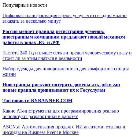
Популярные новости
Цифровая трансформация сферы услуг: что сегодня можно
заказать за несколько минут
Россия меняет правила регистрации доменов:
иностранным компаниям предлагают новый механизм
работы в зонах .RU и .РФ
Частота 240 Гц и выше: есть ли предел человеческому глазу и
стоит ли за этим гнаться в реальности
Набор одежды для новорожденного для комфортного старта
жизни
Иностранцы рискуют потерять домены .ru, .рф и .su:
новые правила привязывают их к Госуслугам
Топ новости BYBANNER.COM
Какие AI-инструменты для программирования реально
используют разработчики в работе?
ASCN.ai Автоматизация продаж с ИИ агентами: отзывы и
инсайды на Business Event в Москве