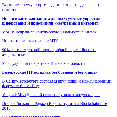
Внешние аккумуляторы: надежная энергия для вашего
гаджета
Новая квантовая защита данных: ученые упростили
шифрование и приблизили «неуязвимый интернет»
Mozilla исправила критическую уязвимость в Firefox
Новый тарифный план от МТС
90% сайтов с детской порнографией – российские и
американские
МТС улучшил покрытие в Витебской области
Белорусские ИТ остались без брэндов и без «лица»
В Санкт-Петербурге состоялся крупнейший международный
форум по блокчейну
Услуга SML «Деловой сети» получила золотую медаль
Пророк биткоина Роджер Вер выступит на Blockchain Life
2018