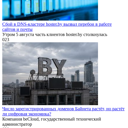
Сбой в DNS-кластере hoster.by вызвал перебои в работе
сайтов и почты
Утром 5 августа часть клиентов hoster.by столкнулась
0
23
Число зарегистрированных доменов Байнета растёт, но растёт
ли цифровая экономика?
Компания beCloud, государственный технический
администратор