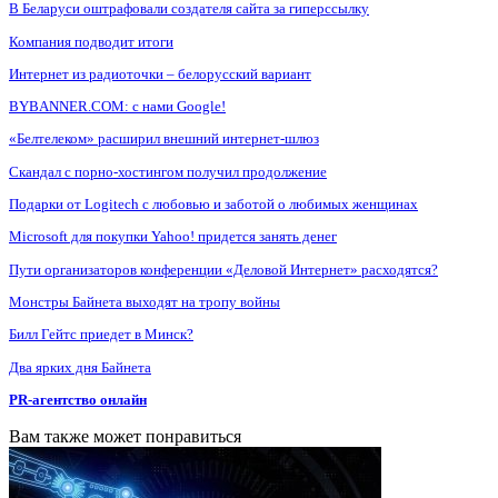
В Беларуси оштрафовали создателя сайта за гиперссылку
Компания подводит итоги
Интернет из радиоточки – белорусский вариант
BYBANNER.COM: c нами Google!
«Белтелеком» расширил внешний интернет-шлюз
Скандал с порно-хостингом получил продолжение
Подарки от Logitech с любовью и заботой о любимых женщинах
Microsoft для покупки Yahoo! придется занять денег
Пути организаторов конференции «Деловой Интернет» расходятся?
Монстры Байнета выходят на тропу войны
Билл Гейтс приедет в Минск?
Два ярких дня Байнета
PR-агентство онлайн
Вам также может понравиться