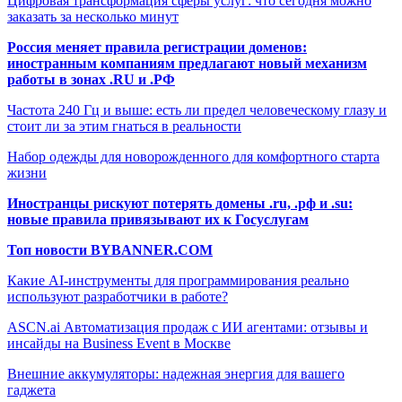
Цифровая трансформация сферы услуг: что сегодня можно
заказать за несколько минут
Россия меняет правила регистрации доменов:
иностранным компаниям предлагают новый механизм
работы в зонах .RU и .РФ
Частота 240 Гц и выше: есть ли предел человеческому глазу и
стоит ли за этим гнаться в реальности
Набор одежды для новорожденного для комфортного старта
жизни
Иностранцы рискуют потерять домены .ru, .рф и .su:
новые правила привязывают их к Госуслугам
Топ новости BYBANNER.COM
Какие AI-инструменты для программирования реально
используют разработчики в работе?
ASCN.ai Автоматизация продаж с ИИ агентами: отзывы и
инсайды на Business Event в Москве
Внешние аккумуляторы: надежная энергия для вашего
гаджета