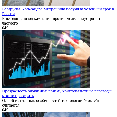
Беларуска Александра Митрошина получила условный срок в
России
Еще один эпизод кампании против медиаиндустрии и
частного
0
49
Прозрачность блокчейна: почему криптовалютные переводы
можно проверить
Одной из главных особенностей технологии блокчейн
считается
0
40