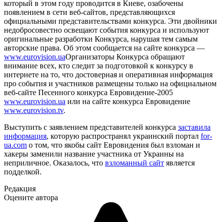
который в этом году проводится в Киеве, озабочены
появлением в сети веб-сайтов, представляющихся
официальными представительствами конкурса. Эти двойники
недобросовестно освещают события конкурса и используют
оригинальные разработки Конкурса, нарушая тем самым
авторские права. Об этом сообщается на сайте конкурса —
www.eurovision.ua
Организаторы Конкурса обращают
внимание всех, кто следит за подготовкой к конкурсу в
интернете на то, что достоверная и оперативная информация
про события и участников размещены только на официальном
веб-сайте Песенного конкурса Евровидение-2005
www.eurovision.ua
или на сайте конкурса Евровидение
www.eurovision.tv
.
Выступить с заявлением представителей конкурса
заставила
информация
, которую распространял украинский портал
for-
ua.com
о том, что якобы сайт Евровидения был взломан и
хакеры заменили название участника от Украины на
неприличное. Оказалось, что
взломанный сайт
является
подделкой.
Редакция
Оцените автора