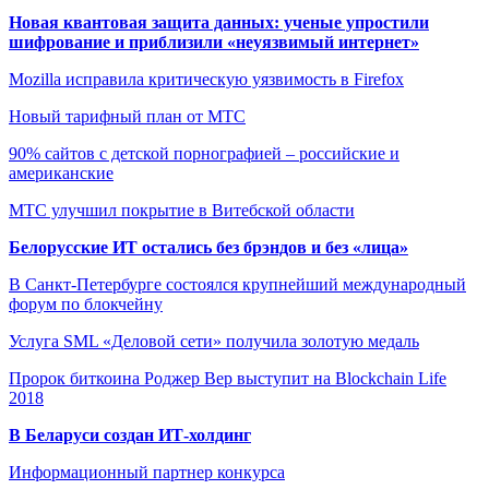
Новая квантовая защита данных: ученые упростили
шифрование и приблизили «неуязвимый интернет»
Mozilla исправила критическую уязвимость в Firefox
Новый тарифный план от МТС
90% сайтов с детской порнографией – российские и
американские
МТС улучшил покрытие в Витебской области
Белорусские ИТ остались без брэндов и без «лица»
В Санкт-Петербурге состоялся крупнейший международный
форум по блокчейну
Услуга SML «Деловой сети» получила золотую медаль
Пророк биткоина Роджер Вер выступит на Blockchain Life
2018
В Беларуси создан ИТ-холдинг
Информационный партнер конкурса