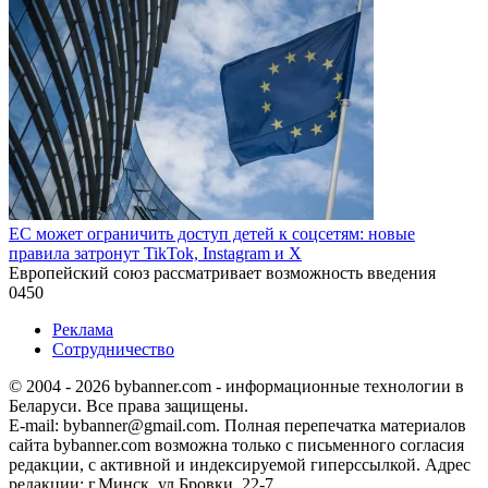
ЕС может ограничить доступ детей к соцсетям: новые
правила затронут TikTok, Instagram и X
Европейский союз рассматривает возможность введения
0
450
Реклама
Сотрудничество
© 2004 - 2026 bybanner.com - информационные технологии в
Беларуси. Все права защищены.
E-mail: bybanner@gmail.com. Полная перепечатка материалов
сайта bybanner.com возможна только с письменного согласия
редакции, с активной и индексируемой гиперссылкой. Адрес
редакции: г.Минск, ул.Бровки, 22-7