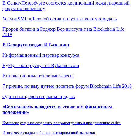
В Санкт-Петербурге состоялся крупнейший международный
форум по блокчейну
Услуга SML «Деловой сети» получила золотую медаль
Пророк биткоина Роджер Вер выступит на Blockchain Life
2018
В Беларуси создан ИТ-холдинг
Информационный партнер конкурса
ByFly – обзор услуг на Bybanner.com
Инновационные тепловые завесы
7 причин, почему нужно посетить форум Blockchain Life 2018
Один из лидеров на рынке продаж
«Белтелеком» находится в «тяжелом финансовом
положении»
Комплекс услуг по созданию, сопровождению и продвижению сайта
Итоги международной специализированной выставки