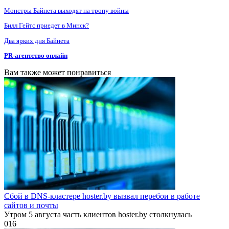
Монстры Байнета выходят на тропу войны
Билл Гейтс приедет в Минск?
Два ярких дня Байнета
PR-агентство онлайн
Вам также может понравиться
Сбой в DNS-кластере hoster.by вызвал перебои в работе
сайтов и почты
Утром 5 августа часть клиентов hoster.by столкнулась
0
16