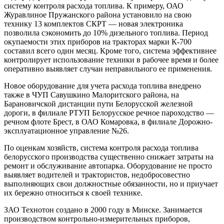
систему контроля расхода топлива. К примеру, ОАО
Журавлиное Пружанского района установило на свою
технику 13 комплектов СКРТ — новая электроника
позволила сэкономить до 10% дизельного топлива. Период
окупаемости этих приборов на тракторах марки К-700
составил всего один месяц. Кроме того, система эффективнее
контролирует использование техники в рабочее время и более
оперативно выявляет случаи неправильного ее применения.
Новое оборудование для учета расхода топлива внедрено
также в ЧУП Савушкино Малоритского района, на
Барановичской дистанции пути Белорусской железной
дороги, в филиале РТУП Белорусское речное пароходство —
речном флоте Брест, в ОАО Комаровка, в филиале Дорожно-
эксплуатационное управление №26.
По оценкам хозяйств, система контроля расхода топлива
белорусского производства существенно снижает затраты на
ремонт и обслуживание автопарка. Оборудование не просто
выявляет водителей и трактористов, недобросовестно
выполняющих свои должностные обязанности, но и приучает
их бережно относиться к своей технике.
ЗАО Технотон создано в 2000 году в Минске. Занимается
производством контрольно-измерительных приборов,