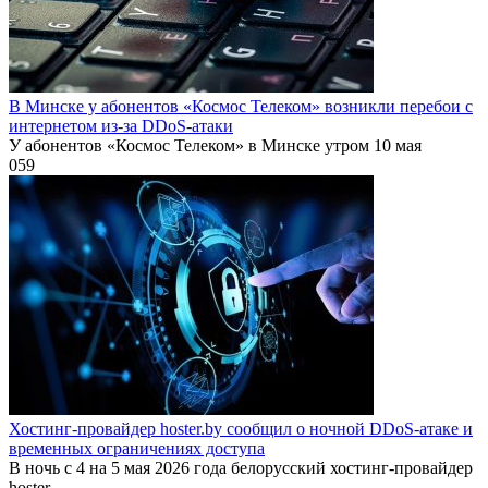
В Минске у абонентов «Космос Телеком» возникли перебои с
интернетом из-за DDoS-атаки
У абонентов «Космос Телеком» в Минске утром 10 мая
0
59
Хостинг-провайдер hoster.by сообщил о ночной DDoS-атаке и
временных ограничениях доступа
В ночь с 4 на 5 мая 2026 года белорусский хостинг-провайдер
hoster.