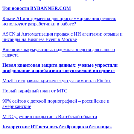
Топ новости BYBANNER.COM
Какие AI-инструменты для программирования реально
используют разработчики в работе?
ASCN.ai Автоматизация продаж с ИИ агентами: отзывы и
инсайды на Business Event в Москве
Внешние аккумуляторы: надежная энергия для вашего
гаджета
Новая квантовая защита данных: ученые упростили
шифрование и приблизили «неуязвимый интернет»
Mozilla исправила критическую уязвимость в Firefox
Новый тарифный план от МТС
90% сайтов с детской порнографией – российские и
американские
МТС улучшил покрытие в Витебской области
Белорусские ИТ остались без брэндов и без «лица»