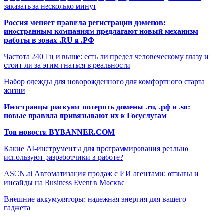
заказать за несколько минут
Россия меняет правила регистрации доменов:
иностранным компаниям предлагают новый механизм
работы в зонах .RU и .РФ
Частота 240 Гц и выше: есть ли предел человеческому глазу и
стоит ли за этим гнаться в реальности
Набор одежды для новорожденного для комфортного старта
жизни
Иностранцы рискуют потерять домены .ru, .рф и .su:
новые правила привязывают их к Госуслугам
Топ новости BYBANNER.COM
Какие AI-инструменты для программирования реально
используют разработчики в работе?
ASCN.ai Автоматизация продаж с ИИ агентами: отзывы и
инсайды на Business Event в Москве
Внешние аккумуляторы: надежная энергия для вашего
гаджета