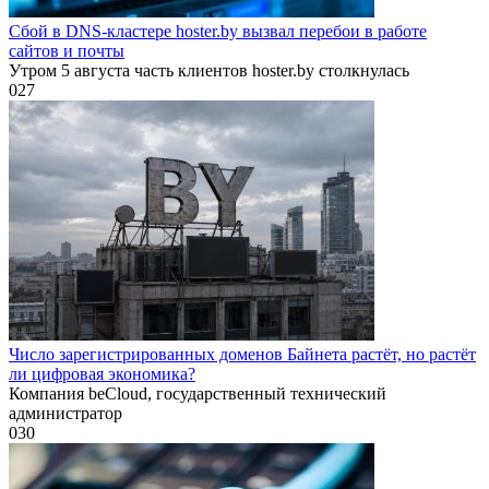
Сбой в DNS-кластере hoster.by вызвал перебои в работе
сайтов и почты
Утром 5 августа часть клиентов hoster.by столкнулась
0
27
Число зарегистрированных доменов Байнета растёт, но растёт
ли цифровая экономика?
Компания beCloud, государственный технический
администратор
0
30