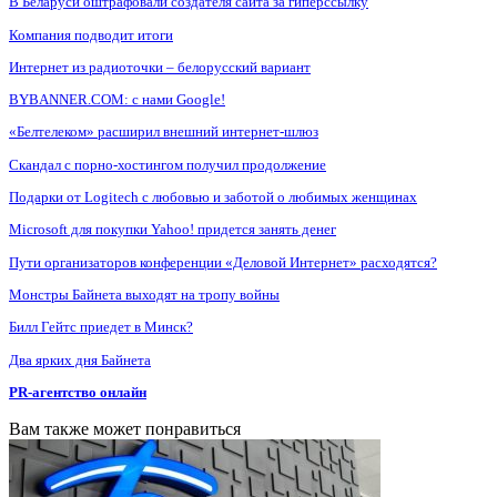
В Беларуси оштрафовали создателя сайта за гиперссылку
Компания подводит итоги
Интернет из радиоточки – белорусский вариант
BYBANNER.COM: c нами Google!
«Белтелеком» расширил внешний интернет-шлюз
Скандал с порно-хостингом получил продолжение
Подарки от Logitech с любовью и заботой о любимых женщинах
Microsoft для покупки Yahoo! придется занять денег
Пути организаторов конференции «Деловой Интернет» расходятся?
Монстры Байнета выходят на тропу войны
Билл Гейтс приедет в Минск?
Два ярких дня Байнета
PR-агентство онлайн
Вам также может понравиться