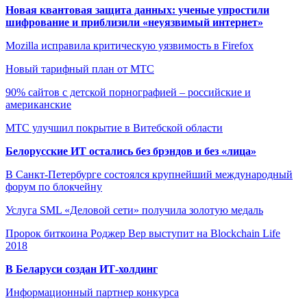
Новая квантовая защита данных: ученые упростили
шифрование и приблизили «неуязвимый интернет»
Mozilla исправила критическую уязвимость в Firefox
Новый тарифный план от МТС
90% сайтов с детской порнографией – российские и
американские
МТС улучшил покрытие в Витебской области
Белорусские ИТ остались без брэндов и без «лица»
В Санкт-Петербурге состоялся крупнейший международный
форум по блокчейну
Услуга SML «Деловой сети» получила золотую медаль
Пророк биткоина Роджер Вер выступит на Blockchain Life
2018
В Беларуси создан ИТ-холдинг
Информационный партнер конкурса