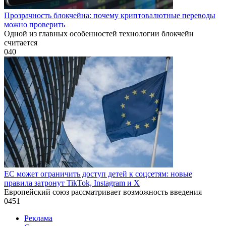
Прозрачность блокчейна: почему криптовалютные переводы
можно проверить
Одной из главных особенностей технологии блокчейн
считается
0
40
ЕС может ограничить доступ детей к соцсетям: новые
правила затронут TikTok, Instagram и X
Европейский союз рассматривает возможность введения
0
451
Реклама