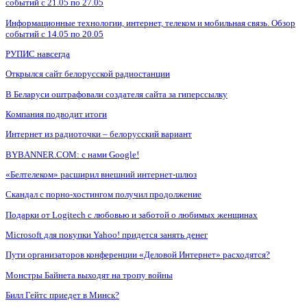
событий с 21.05 по 27.05
Информационные технологии, интернет, телеком и мобильная связь. Обзор
событий с 14.05 по 20.05
РУПИС навсегда
Открылся сайт белорусской радиостанции
В Беларуси оштрафовали создателя сайта за гиперссылку
Компания подводит итоги
Интернет из радиоточки – белорусский вариант
BYBANNER.COM: c нами Google!
«Белтелеком» расширил внешний интернет-шлюз
Скандал с порно-хостингом получил продолжение
Подарки от Logitech с любовью и заботой о любимых женщинах
Microsoft для покупки Yahoo! придется занять денег
Пути организаторов конференции «Деловой Интернет» расходятся?
Монстры Байнета выходят на тропу войны
Билл Гейтс приедет в Минск?