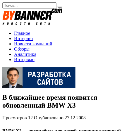
Перейти
Search
к
for:
содержанию
Главное
Интернет
Новости компаний
Обзоры
Аналитика
Интервью
В ближайшее время появится
обновленный BMW X3
Просмотров
12
Опубликовано
27.12.2008
BMW Х3 — автомобиль для людей, ценящих активный