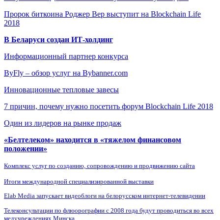
Пророк биткоина Роджер Вер выступит на Blockchain Life
2018
В Беларуси создан ИТ-холдинг
Информационный партнер конкурса
ByFly – обзор услуг на Bybanner.com
Инновационные тепловые завесы
7 причин, почему нужно посетить форум Blockchain Life 2018
Один из лидеров на рынке продаж
«Белтелеком» находится в «тяжелом финансовом
положении»
Комплекс услуг по созданию, сопровождению и продвижению сайта
Итоги международной специализированной выставки
Elab Media запускает видеоблоги на белорусском интернет-телевидении
Телеконсультации по флюорографии с 2008 года будут проводиться во всех
медучреждениях Минска