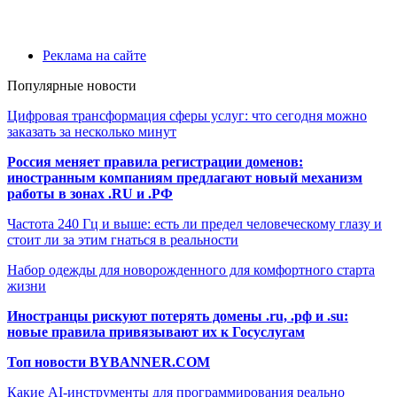
Реклама на сайте
Популярные новости
Цифровая трансформация сферы услуг: что сегодня можно
заказать за несколько минут
Россия меняет правила регистрации доменов:
иностранным компаниям предлагают новый механизм
работы в зонах .RU и .РФ
Частота 240 Гц и выше: есть ли предел человеческому глазу и
стоит ли за этим гнаться в реальности
Набор одежды для новорожденного для комфортного старта
жизни
Иностранцы рискуют потерять домены .ru, .рф и .su:
новые правила привязывают их к Госуслугам
Топ новости BYBANNER.COM
Какие AI-инструменты для программирования реально