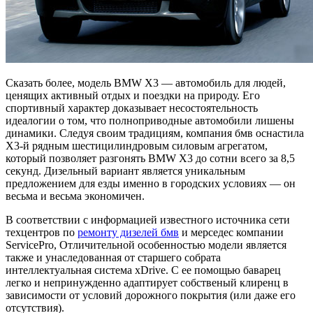
Сказать более, модель BMW Х3 — автомобиль для людей,
ценящих активный отдых и поездки на природу. Его
спортивный характер доказывает несостоятельность
идеалогии о том, что полноприводные автомобили лишены
динамики. Следуя своим традициям, компания бмв оснастила
X3-й рядным шестицилиндровым силовым агрегатом,
который позволяет разгонять BMW Х3 до сотни всего за 8,5
секунд. Дизельный вариант является уникальным
предложением для езды именно в городских условиях — он
весьма и весьма экономичен.
В соответствии с информацией известного источника сети
техцентров по
ремонту дизелей бмв
и мерседес компании
ServicePro, Отличительной особенностью модели является
также и унаследованная от старшего собрата
интеллектуальная система xDrive. С ее помощью баварец
легко и непринужденно адаптирует собственый клиренц в
зависимости от условий дорожного покрытия (или даже его
отсутствия).