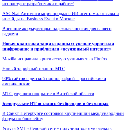
используют разработчики в работе?
ASCN.ai Автоматизация продаж с ИИ агентами: отзывы и
инсайды на Business Event в Москве
Внешние аккумуляторы: надежная энергия для вашего
гаджета
Новая квантовая защита данных: ученые упростили
шифрование и приблизили «неуязвимый интернет»
Mozilla исправила критическую уязвимость в Firefox
Новый тарифный план от МТС
90% сайтов с детской порнографией – российские и
американские
МТС улучшил покрытие в Витебской области
Белорусские ИТ остались без брэндов и без «лица»
В Санкт-Петербурге состоялся крупнейший международный
форум по блокчейну
Услуга SML «Деловой сети» получила золотую медаль