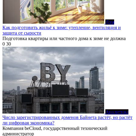
Дом
Как подготовить жильё к зиме: утепление, вентиляция и
защита от сырости
Подготовка квартиры или частного дома к зиме не должна
0
30
Аналитика
Число зарегистрированных доменов Байнета растёт, но растёт
ли цифровая экономика?
Компания beCloud, государственный технический
администратор