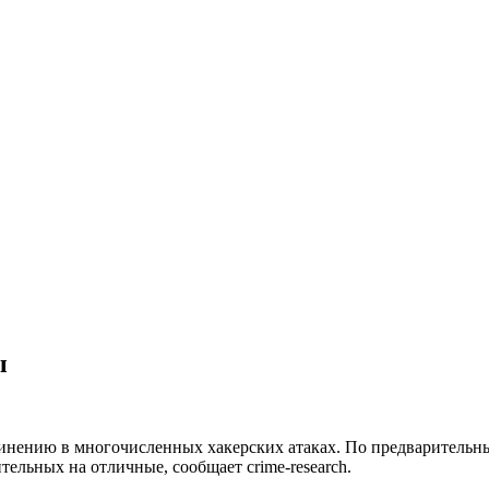
ы
нению в многочисленных хакерских атаках. По предварительны
ельных на отличные, сообщает crime-research.