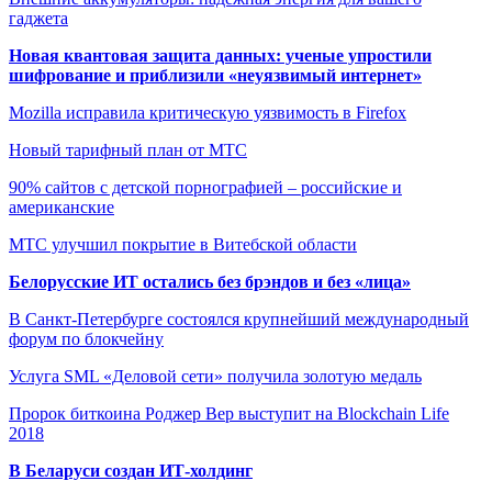
гаджета
Новая квантовая защита данных: ученые упростили
шифрование и приблизили «неуязвимый интернет»
Mozilla исправила критическую уязвимость в Firefox
Новый тарифный план от МТС
90% сайтов с детской порнографией – российские и
американские
МТС улучшил покрытие в Витебской области
Белорусские ИТ остались без брэндов и без «лица»
В Санкт-Петербурге состоялся крупнейший международный
форум по блокчейну
Услуга SML «Деловой сети» получила золотую медаль
Пророк биткоина Роджер Вер выступит на Blockchain Life
2018
В Беларуси создан ИТ-холдинг