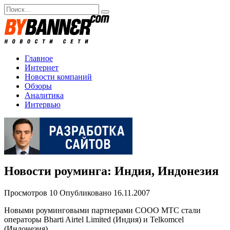
Перейти
Search
к
for:
содержанию
Главное
Интернет
Новости компаний
Обзоры
Аналитика
Интервью
Новости роуминга: Индия, Индонезия
Просмотров
10
Опубликовано
16.11.2007
Новыми роуминговыми партнерами СООО МТС стали
операторы Bharti Airtel Limited (Индия) и Telkomcel
(Индонезия).