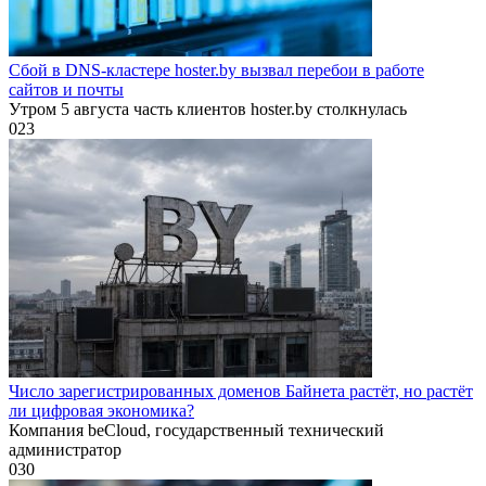
Сбой в DNS-кластере hoster.by вызвал перебои в работе
сайтов и почты
Утром 5 августа часть клиентов hoster.by столкнулась
0
23
Число зарегистрированных доменов Байнета растёт, но растёт
ли цифровая экономика?
Компания beCloud, государственный технический
администратор
0
30