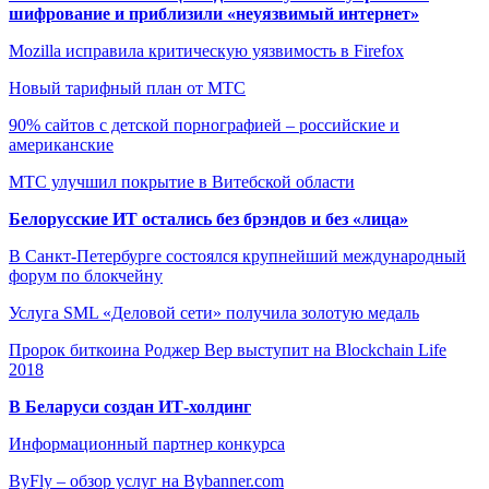
шифрование и приблизили «неуязвимый интернет»
Mozilla исправила критическую уязвимость в Firefox
Новый тарифный план от МТС
90% сайтов с детской порнографией – российские и
американские
МТС улучшил покрытие в Витебской области
Белорусские ИТ остались без брэндов и без «лица»
В Санкт-Петербурге состоялся крупнейший международный
форум по блокчейну
Услуга SML «Деловой сети» получила золотую медаль
Пророк биткоина Роджер Вер выступит на Blockchain Life
2018
В Беларуси создан ИТ-холдинг
Информационный партнер конкурса
ByFly – обзор услуг на Bybanner.com