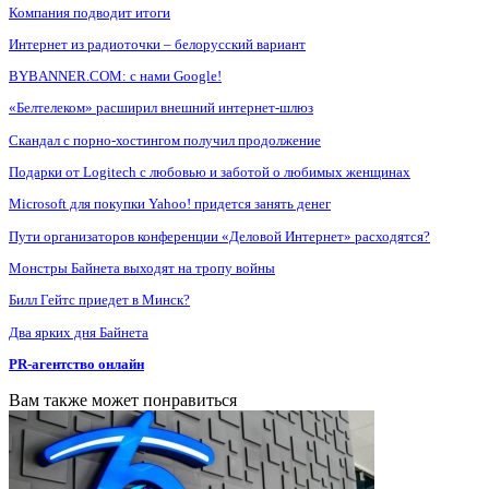
Компания подводит итоги
Интернет из радиоточки – белорусский вариант
BYBANNER.COM: c нами Google!
«Белтелеком» расширил внешний интернет-шлюз
Скандал с порно-хостингом получил продолжение
Подарки от Logitech с любовью и заботой о любимых женщинах
Microsoft для покупки Yahoo! придется занять денег
Пути организаторов конференции «Деловой Интернет» расходятся?
Монстры Байнета выходят на тропу войны
Билл Гейтс приедет в Минск?
Два ярких дня Байнета
PR-агентство онлайн
Вам также может понравиться