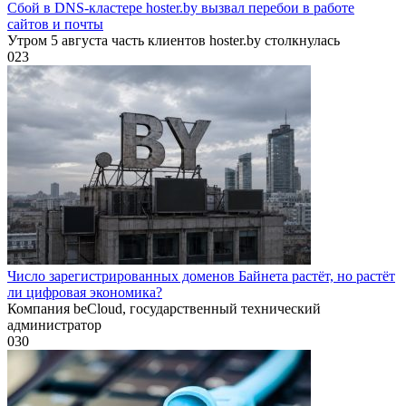
Сбой в DNS-кластере hoster.by вызвал перебои в работе
сайтов и почты
Утром 5 августа часть клиентов hoster.by столкнулась
0
23
Число зарегистрированных доменов Байнета растёт, но растёт
ли цифровая экономика?
Компания beCloud, государственный технический
администратор
0
30