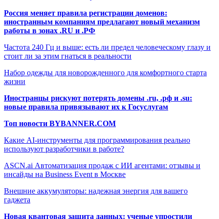
Россия меняет правила регистрации доменов:
иностранным компаниям предлагают новый механизм
работы в зонах .RU и .РФ
Частота 240 Гц и выше: есть ли предел человеческому глазу и
стоит ли за этим гнаться в реальности
Набор одежды для новорожденного для комфортного старта
жизни
Иностранцы рискуют потерять домены .ru, .рф и .su:
новые правила привязывают их к Госуслугам
Топ новости BYBANNER.COM
Какие AI-инструменты для программирования реально
используют разработчики в работе?
ASCN.ai Автоматизация продаж с ИИ агентами: отзывы и
инсайды на Business Event в Москве
Внешние аккумуляторы: надежная энергия для вашего
гаджета
Новая квантовая защита данных: ученые упростили