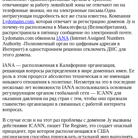
отвечающие за работу ливийской зоны не отвечают ни на
телефонные звонки, ни на электронные письма.Одна
интригующая подробность все же стала известна. Компания
Lydomains.com
, которая отвечает за регистрацию доменов .ly и
почему-то расположена в Макклесфилд (Великобритания),
распространила в пятницу сообщение по электронной почте.
Lydomains.com обвинила
IANA
(Internet Assigned Numbers
Authority -Полномочный орган по цифровым адресам в
Интернет) в одностороннем решении отключить ДНС для
этого домена.
IANA — расположенная в Калифорнии организация,
решающая вопросы распределения в мире доменных имен. Ее
роль в этом процессе абсолютно техническая и не имеющая
никакого отношения к политике. Несмотря на это в последние
несколько лет возможности IANA использовались основным
регулирующим органом глобальной сети — ICANN для
оказания давления на ряд стран с тем, чтобы они признали
главенство организации в связанных с работой интернета
вопросах.
В случае если и на этот раз проблемы с доменом .ly вызваны
действиями ICANN, пишет The Register, это создает опасный
прицидент, при котором располагающаяся в США
организация способна принуждать остальной мир выполнять