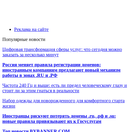
Реклама на сайте
Популярные новости
Цифровая трансформация сферы услуг: что сегодня можно
заказать за несколько минут
Россия меняет правила регистрации доменов:
иностранным компаниям предлагают новый механизм
работы в зонах .RU и .РФ
Частота 240 Гц и выше: есть ли предел человеческому глазу и
стоит ли за этим гнаться в реальности
Набор одежды для новорожденного для комфортного старта
жизни
Иностранцы рискуют потерять домены .ru, .рф и .su:
новые правила привязывают их к Госуслугам
Топ новости BYBANNER.COM