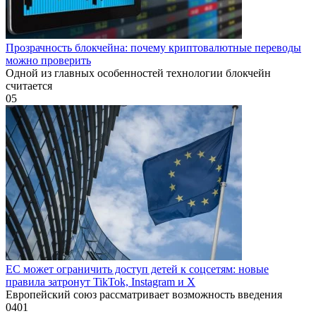
Прозрачность блокчейна: почему криптовалютные переводы
можно проверить
Одной из главных особенностей технологии блокчейн
считается
0
5
ЕС может ограничить доступ детей к соцсетям: новые
правила затронут TikTok, Instagram и X
Европейский союз рассматривает возможность введения
0
401