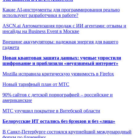
Какие AI-инструменты для программирования реально
используют разработчики в работе?
ASCN.ai Автоматизация продаж с ИИ агентами: отзывы и
инсайды на Business Event в Москве
Внешние аккумуляторы: надежная энергия для вашего
гаджета
Новая квантовая защита данных: ученые упростили
шифрование и приблизили «неуязвимый интернет»
Mozilla исправила критическую уязвимость в Firefox
Новый тарифный план от МТС
90% сайтов с детской порнографией – российские и
американские
МТС улучшил покрытие в Витебской области
Белорусские ИТ остались без брэндов и без «лица»
В Санкт-Петербурге состоялся крупнейший международный
форум по блокчейну