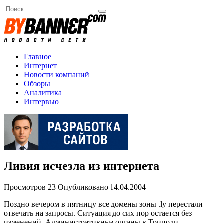
Перейти
Search
к
for:
содержанию
Главное
Интернет
Новости компаний
Обзоры
Аналитика
Интервью
Ливия исчезла из интернета
Просмотров
23
Опубликовано
14.04.2004
Поздно вечером в пятницу все домены зоны .ly перестали
отвечать на запросы. Ситуация до сих пор остается без
изменений. Административные органы в Триполи,