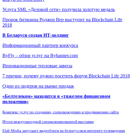
Услуга SML «Деловой сети» получила золотую медаль
Пророк биткоина Роджер Вер выступит на Blockchain Life
2018
В Беларуси создан ИТ-холдинг
Информационный партнер конкурса
ByFly – обзор услуг на Bybanner.com
Инновационные тепловые завесы
7 причин, почему нужно посетить форум Blockchain Life 2018
Один из лидеров на рынке продаж
«Белтелеком» находится в «тяжелом финансовом
положении»
Комплекс услуг по созданию, сопровождению и продвижению сайта
Итоги международной специализированной выставки
Elab Media запускает видеоблоги на белорусском интернет-телевидении